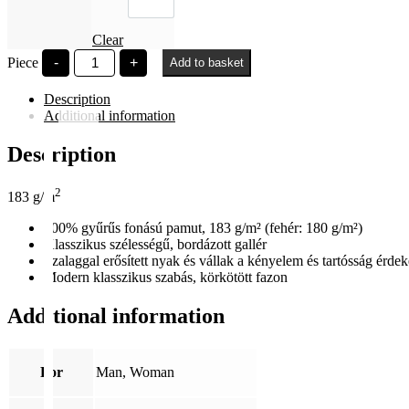
Clear
SZE
Piece
-
+
Add to basket
Polaroid
fekete
Description
quantity
Additional information
Description
2
183 g/m
100% gyűrűs fonású pamut, 183 g/m² (fehér: 180 g/m²)
Klasszikus szélességű, bordázott gallér
Szalaggal erősített nyak és vállak a kényelem és tartósság érde
Modern klasszikus szabás, körkötött fazon
Additional information
For
Man, Woman