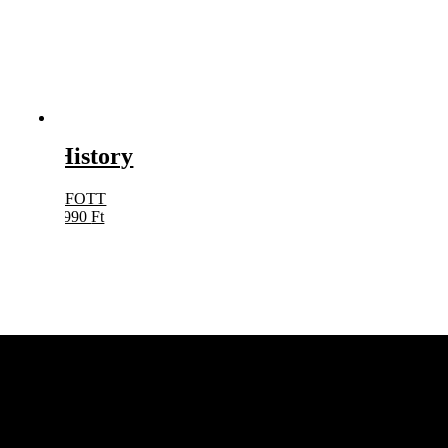
History
EFOTT
5990
Ft