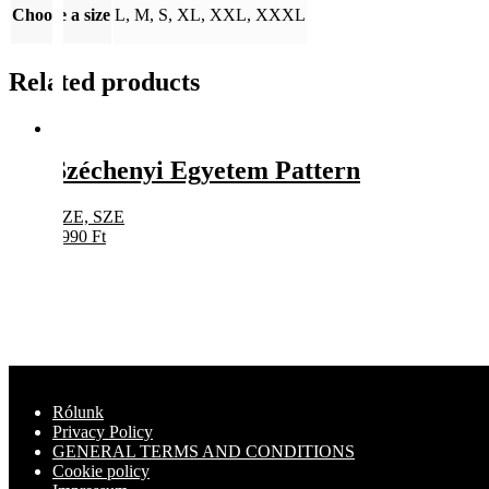
Choose a size
L, M, S, XL, XXL, XXXL
Related products
Széchenyi Egyetem Pattern
SZE, SZE
5990
Ft
Rólunk
Privacy Policy
GENERAL TERMS AND CONDITIONS
Cookie policy