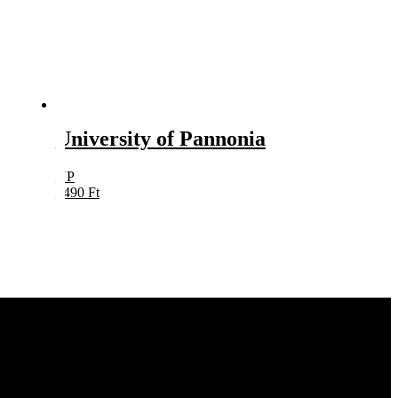
University of Pannonia
UP
5490
Ft