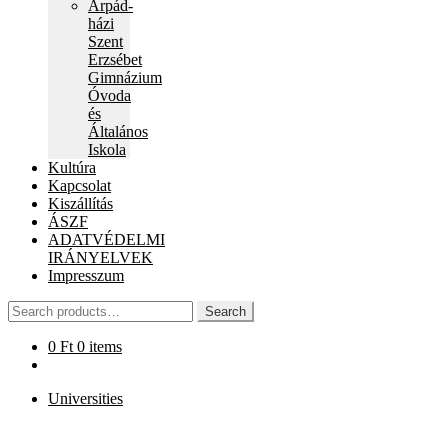
Árpád-
child
házi
menu
Szent
Erzsébet
Gimnázium
Óvoda
és
Általános
Iskola
Kultúra
Kapcsolat
Kiszállítás
ÁSZF
ADATVÉDELMI
IRÁNYELVEK
Impresszum
Search
Search
for:
0
Ft
0 items
Universities