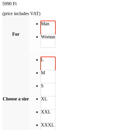
5990
Ft
(price includes VAT)
Man
For
Woman
L
M
S
Choose a size
XL
XXL
XXXL