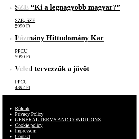
SZE “Ki a legnagyobb magyar?”
SZE, SZE
5990
Ft
Pázmány Hittudomány Kar
PPCU
5990
Ft
Veled tervezzük a jövőt
PPCU
4392
Ft
Rólunk
Privacy Policy
GENERAL TERMS AND CONDITIONS
Cookie policy
Impressum
Contact