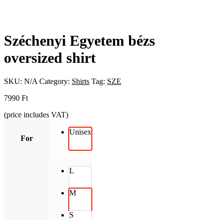
Széchenyi Egyetem bézs
oversized shirt
SKU:
N/A
Category:
Shirts
Tag:
SZE
7990
Ft
(price includes VAT)
Unisex
For
L
M
S