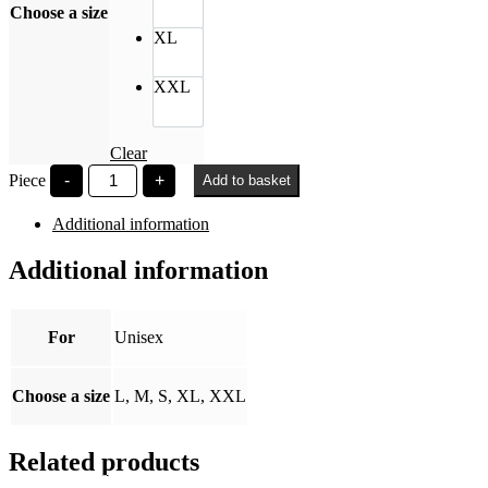
Choose a size
XL
XXL
Clear
Széchenyi
Piece
-
+
Add to basket
Egyetem
bézs
Additional information
oversized
shirt
quantity
Additional information
For
Unisex
Choose a size
L, M, S, XL, XXL
Related products