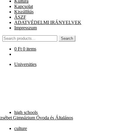
Kultúra
Kapcsolat
Kiszállítás
ÁSZF
ADATVÉDELMI IRÁNYELVEK
Impresszum
Search
Search
for:
0
Ft
0 items
Universities
high schools
rzsébet Gimnázium Óvoda és Általános
culture