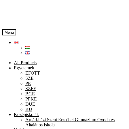
Skip
Skip
to
to
navigation
content
Menu
All Products
Egyetemek
EFOTT
SZE
PE
SZFE
BGE
PPKE
DUE
KU
Középiskolák
Árpád-házi Szent Erzsébet Gimnázium Óvoda és
Általános Iskola