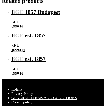
Related products
BGE 1857 Budapest
BBU
8990
Ft
BGE est. 1857
BBU
10990
Ft
BGE est. 1857
BBU
5990
Ft
Rólunk
Privacy Policy
GENERAL TERMS AND CONDITIONS
Cookie policy