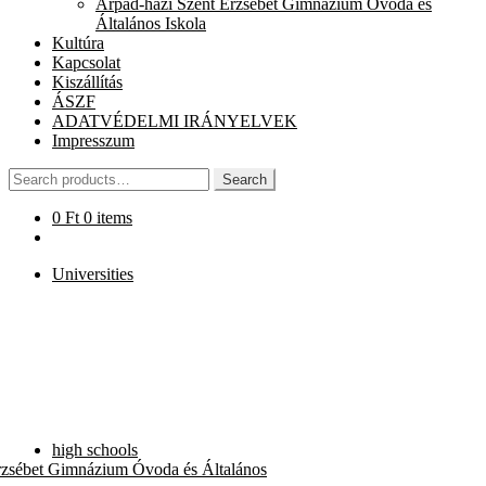
Árpád-házi Szent Erzsébet Gimnázium Óvoda és
chi
Általános Iskola
me
Kultúra
Kapcsolat
Kiszállítás
ÁSZF
ADATVÉDELMI IRÁNYELVEK
Impresszum
Search
Search
for:
0
Ft
0 items
Universities
high schools
rzsébet Gimnázium Óvoda és Általános