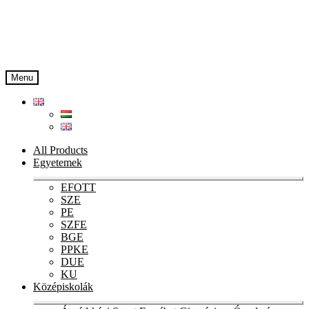
Skip
Skip
to
to
navigation
content
Menu
All Products
Egyetemek
Ex
EFOTT
chi
SZE
me
PE
SZFE
BGE
PPKE
DUE
KU
Középiskolák
Ex