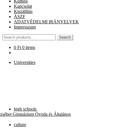
Kultúra
Kapcsolat
Kiszállítás
ÁSZF
ADATVÉDELMI IRÁNYELVEK
Impresszum
Search
Search
for:
0
Ft
0 items
Universities
high schools
rzsébet Gimnázium Óvoda és Általános
culture