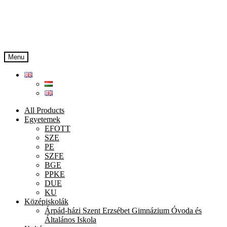
Skip
Skip
to
to
navigation
content
Menu
All Products
Egyetemek
EFOTT
SZE
PE
SZFE
BGE
PPKE
DUE
KU
Középiskolák
Árpád-házi Szent Erzsébet Gimnázium Óvoda és
Általános Iskola