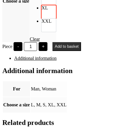
Choose a size
XL
XXL
Clear
BGE
Piece
-
+
Add to basket
1857
vest
Additional information
quantity
Additional information
For
Man, Woman
Choose a size
L, M, S, XL, XXL
Related products