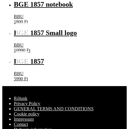
BGE 1857 notebook
BBU
1800
Ft
BGE 1857 Small logo
BBU
10990
Ft
BGE 1857
BBU
5990
Ft
Rólunk
Privacy Policy
GENERAL TERMS AND CONDITIONS
Cookie policy
Impressum
Contact