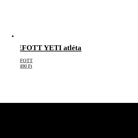
EFOTT YETI atléta
EFOTT
5490
Ft