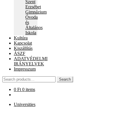
Szent
Erzsébet
Gimnázium
Óvoda
és
Általános
Iskola
Kultúra
Kapcsolat
Kiszállítás
ÁSZF
ADATVÉDELMI
IRÁNYELVEK
Impresszum
Search
Search
for:
0
Ft
0 items
Universities