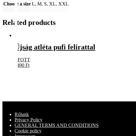
Choose a size
L, M, S, XL, XXL
Related products
Újság atléta pufi felirattal
EFOTT
5490
Ft
Rólunk
Privacy Policy
GENERAL TERMS AND CONDITIONS
Cookie policy