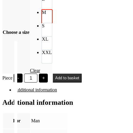
M
S
Choose a size
XL
XXL
Clear
EFOTT
Piece
-
+
Add to basket
holoyeti
atléta
Additional information
quantity
Additional information
For
Man