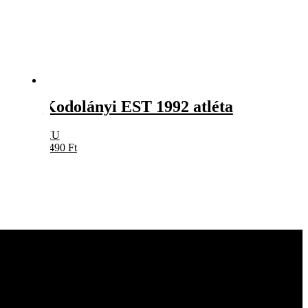
Kodolányi EST 1992 atléta
KU
5490
Ft