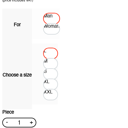
(price includes VAT)
Man
For
Woman
L
M
S
Choose a size
XL
XXL
Piece
PE
-
+