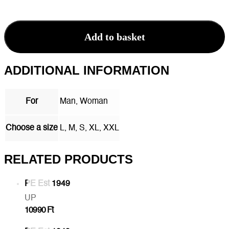
Est
1949
vest
Add to basket
quantity
ADDITIONAL INFORMATION
For
Man, Woman
Choose a size
L, M, S, XL, XXL
RELATED PRODUCTS
PE Est 1949
UP
10990
Ft