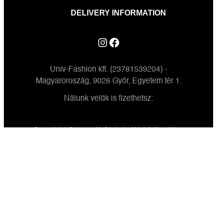
DELIVERY INFORMATION
Instagram
Facebook
Univ-Fashion kft. (23781539204) -
Magyaroroszág, 9026 Győr, Egyetem tér 1.
Nálunk velük is fizethetsz:
Copyright © 2024 U-Style.hu
Webfejlesztés:
Design:
Search
Search
for:
Search