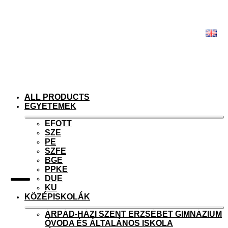
Skip
Skip
to
to
navigation
content
ALL PRODUCTS
EGYETEMEK
Ex
EFOTT
chi
SZE
me
PE
SZFE
BGE
PPKE
DUE
KU
KÖZÉPISKOLÁK
Ex
ÁRPÁD-HÁZI SZENT ERZSÉBET GIMNÁZIUM
chi
ÓVODA ÉS ÁLTALÁNOS ISKOLA
me