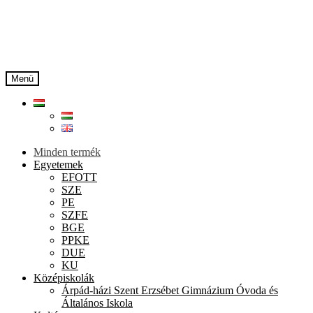
Ugrás
Kilépés
a
a
navigációhoz
tartalomba
Menü
Minden termék
Egyetemek
EFOTT
SZE
PE
SZFE
BGE
PPKE
DUE
KU
Középiskolák
Árpád-házi Szent Erzsébet Gimnázium Óvoda és
Általános Iskola