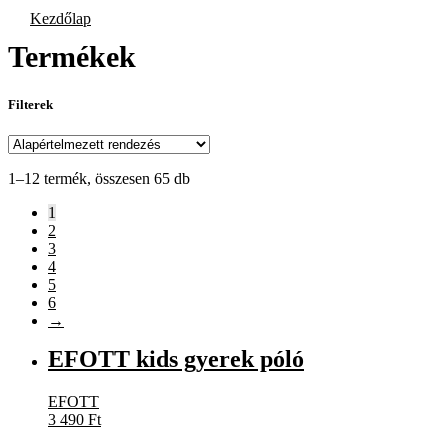
Kezdőlap
Termékek
Filterek
1–12 termék, összesen 65 db
1
2
3
4
5
6
→
EFOTT kids gyerek póló
EFOTT
3 490
Ft