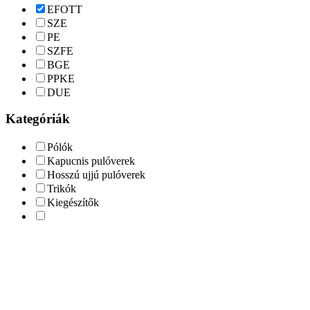
EFOTT
SZE
PE
SZFE
BGE
PPKE
DUE
Kategóriák
Pólók
Kapucnis pulóverek
Hosszú ujjú pulóverek
Trikók
Kiegészítők