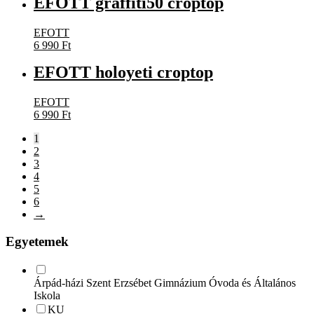
EFOTT graffiti50 croptop
EFOTT
6 990
Ft
EFOTT holoyeti croptop
EFOTT
6 990
Ft
1
2
3
4
5
6
→
Egyetemek
Árpád-házi Szent Erzsébet Gimnázium Óvoda és Általános
Iskola
KU