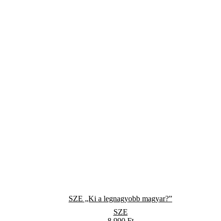
SZE „Ki a legnagyobb magyar?”
SZE
8 990
Ft