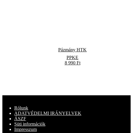
Pázmány HTK
PPKE
8 990
Ft
Rólunk
ADATVÉDELMI IRÁNYELVEK
ÁSZF
Süti információk
Impresszum