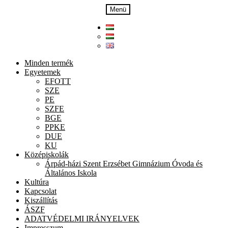
Ugrás
Kilépés
Menü
a
a
navigációhoz
tartalomba
Minden termék
Egyetemek
EFOTT
SZE
PE
SZFE
BGE
PPKE
DUE
KU
Középiskolák
Árpád-házi Szent Erzsébet Gimnázium Óvoda és
Általános Iskola
Kultúra
Kapcsolat
Kiszállítás
ÁSZF
ADATVÉDELMI IRÁNYELVEK
Impresszum