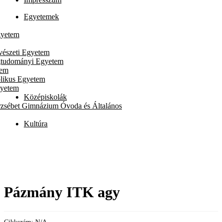
Egyetemek
gyetem
vészeti Egyetem
gtudományi Egyetem
tem
likus Egyetem
gyetem
Középiskolák
rzsébet Gimnázium Óvoda és Általános
Kultúra
Pázmány ITK agy