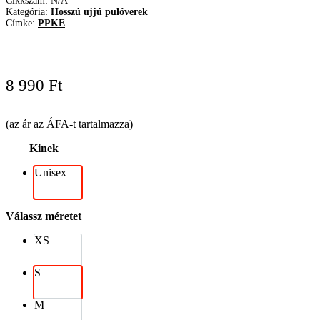
Cikkszám:
N/A
Kategória:
Hosszú ujjú pulóverek
Címke:
PPKE
8 990
Ft
(az ár az ÁFA-t tartalmazza)
Kinek
Unisex
Válassz méretet
XS
S
M