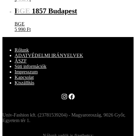
BGE 1857 Budapest
BGE
5 990
Ft
Rólunk
ADATVÉDELMI IRÁNYELVEK
ÁSZF
Süti információk
Impresszum
Kapcsolat
Kiszállítás
Instagram
Facebook
Univ-Fashion kft. (23781539204) - Magyaroroszág, 9026 Győr,
Egyetem tér 1.
Nálunk velük is fizethetsz: