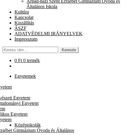
Árpád-házi Szent Erzsébet Gimnázium Óvoda és
chi
Általános Iskola
me
Kultúra
Kapcsolat
Kiszállítás
ÁSZF
ADATVÉDELMI IRÁNYELVEK
Impresszum
Keresés
Keresés
a
következőre:
0
Ft
0 termék
Egyetemek
gyetem
vészeti Egyetem
gtudományi Egyetem
tem
likus Egyetem
gyetem
Középiskolák
rzsébet Gimnázium Óvoda és Általános