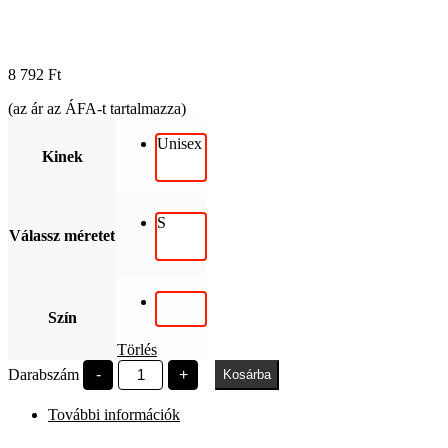
8 792
Ft
(az ár az ÁFA-t tartalmazza)
Unisex
Kinek
S
Válassz méretet
Szín
Törlés
BGE
Darabszám
-
+
Kosárba
1857
Budapest
További információk
mennyiség