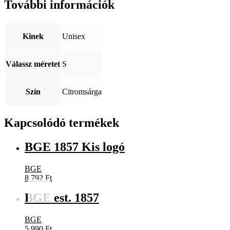
További információk
Kinek
Unisex
Válassz méretet
S
Szín
Citromsárga
Kapcsolódó termékek
BGE 1857 Kis logó
BGE
8 792
Ft
BGE est. 1857
BGE
5 990
Ft