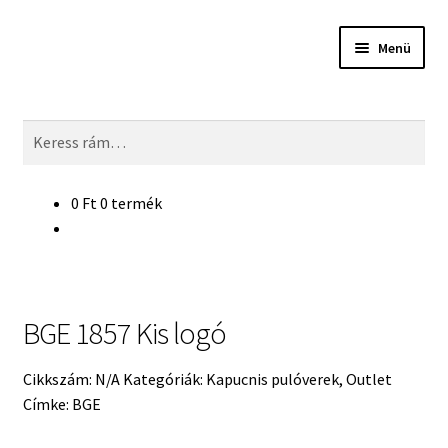
Ugrás
Kilépés
Menü
a
a
navigációhoz
tartalomba
Keresés
Keresés
Minden termék
a
következőre:
Expan
Egyetemek
0
Ft
0 termék
child
menu
Expan
Középiskolák
child
menu
Kultúra
BGE 1857 Kis logó
Kapcsolat
Cikkszám:
N/A
Kategóriák:
Kapucnis pulóverek
,
Outlet
Címke:
BGE
Kiszállítás