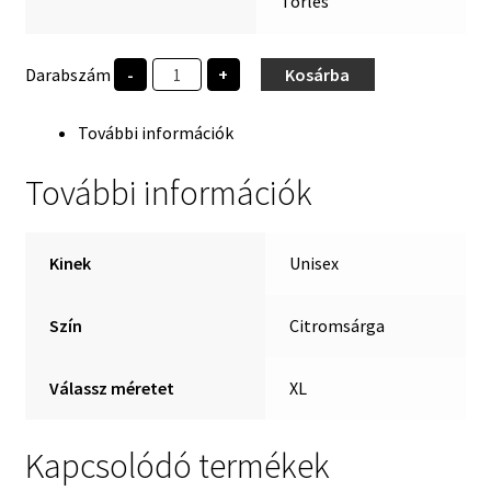
Törlés
BGE
Darabszám
-
+
Kosárba
1857
Kis
logó
További információk
mennyiség
További információk
Kinek
Unisex
Szín
Citromsárga
Válassz méretet
XL
Kapcsolódó termékek