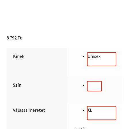
ÁSZF
ADATVÉDELMI IRÁNYELVEK
Impresszum
8 792
Ft
Kinek
Unisex
Szín
Válassz méretet
XL