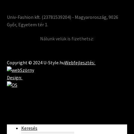
Univ-Fashion kft. (23781539204) - Magyaroroszág, 9026
Győr, Egyetem tér 1.
Nálunk velük is fizethetsz:
Copyright © 2024 U-Style.hu
Webfejlesztés:
Design:
Keresés