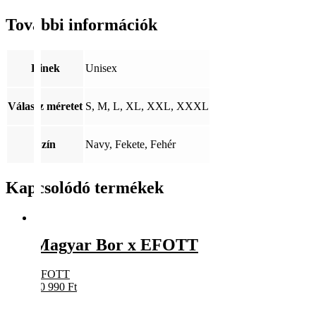
További információk
Kinek
Unisex
Válassz méretet
S, M, L, XL, XXL, XXXL
Szín
Navy, Fekete, Fehér
Kapcsolódó termékek
Magyar Bor x EFOTT
EFOTT
10 990
Ft