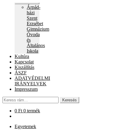
Expand
Árpád-
child
házi
menu
Szent
Erzsébet
Gimnázium
Óvoda
és
Általános
Iskola
Kultúra
Kapcsolat
Kiszállítás
ÁSZF
ADATVÉDELMI
IRÁNYELVEK
Impresszum
Keresés
Keresés
a
következőre:
0
Ft
0 termék
Egyetemek