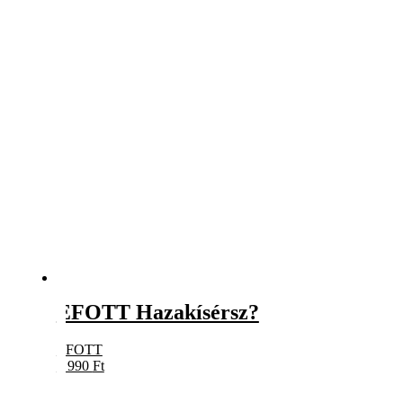
EFOTT Hazakísérsz?
EFOTT
5 990
Ft