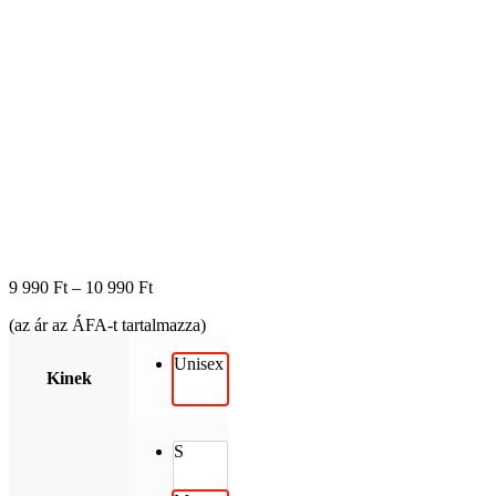
Ártartomány:
9 990
Ft
–
10 990
Ft
9
(az ár az ÁFA-t tartalmazza)
990 Ft
-
Unisex
10
Kinek
990 Ft
S