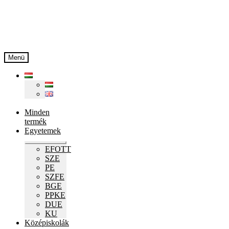
Ugrás
Kilépés
a
a
navigációhoz
tartalomba
Menü
Minden
termék
Egyetemek
Expand
EFOTT
child
SZE
menu
PE
SZFE
BGE
PPKE
DUE
KU
Középiskolák