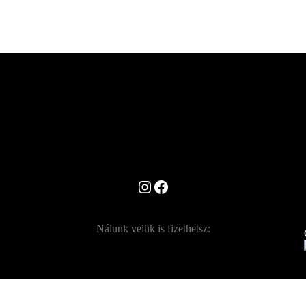
Instagram
Facebook
Nálunk velük is fizethetsz: