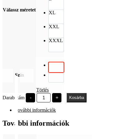
Válassz méretet
XL
XXL
XXXL
Szín
Törlés
EFOTT
Darabszám
-
+
Kosárba
EST
1976
További információk
mennyiség
További információk