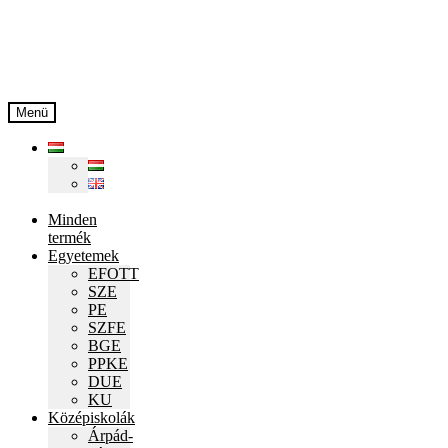
Ugrás
Kilépés
a
a
navigációhoz
tartalomba
Menü
Minden
termék
Egyetemek
EFOTT
SZE
PE
SZFE
BGE
PPKE
DUE
KU
Középiskolák
Árpád-