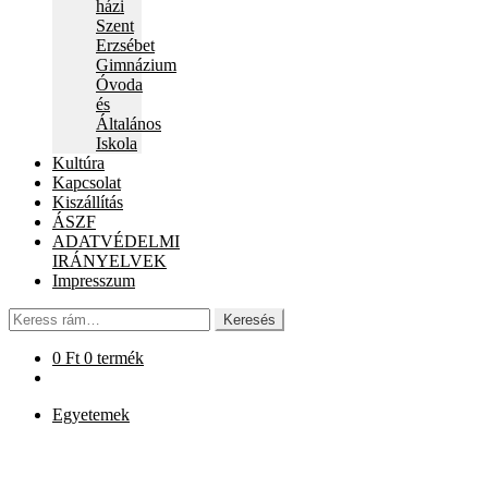
házi
Szent
Erzsébet
Gimnázium
Óvoda
és
Általános
Iskola
Kultúra
Kapcsolat
Kiszállítás
ÁSZF
ADATVÉDELMI
IRÁNYELVEK
Impresszum
Keresés
Keresés
a
következőre:
0
Ft
0 termék
Egyetemek