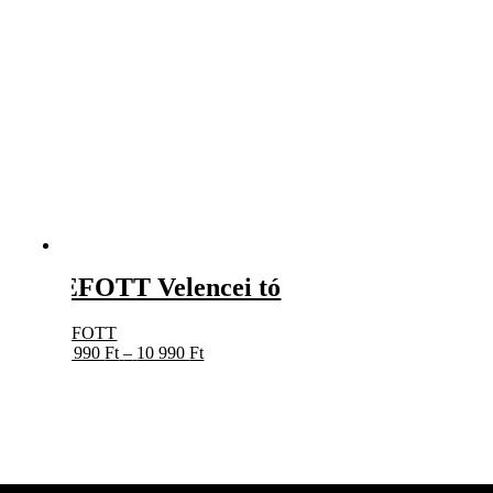
EFOTT Velencei tó
EFOTT
Ártartomány:
9 990
Ft
–
10 990
Ft
9
990 Ft
-
10
990 Ft