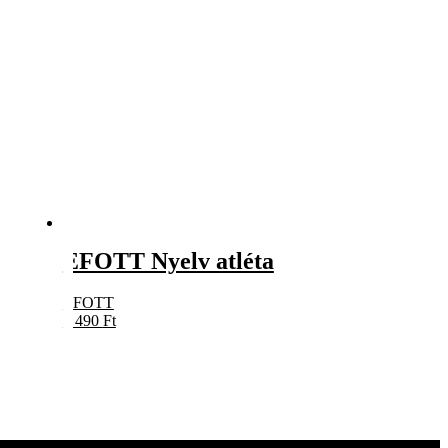
EFOTT Nyelv atléta
EFOTT
5 490
Ft