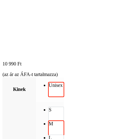
10 990
Ft
(az ár az ÁFA-t tartalmazza)
Unisex
Kinek
S
M
L