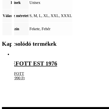
Kinek
Unisex
Válassz méretet
S, M, L, XL, XXL, XXXL
Szín
Fekete, Fehér
Kapcsolódó termékek
EFOTT EST 1976
EFOTT
5 990
Ft