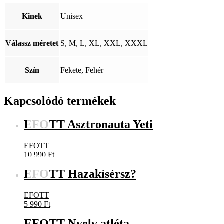
Kinek
Unisex
Válassz méretet
S, M, L, XL, XXL, XXXL
Szín
Fekete, Fehér
Kapcsolódó termékek
EFOTT Asztronauta Yeti
EFOTT
10 990
Ft
EFOTT Hazakísérsz?
EFOTT
5 990
Ft
EFOTT Nyelv atléta