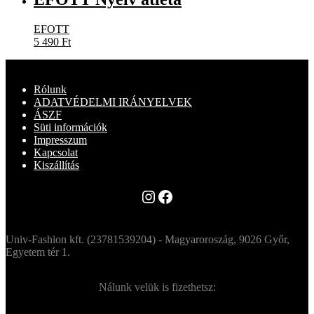
EFOTT
5 490
Ft
Rólunk
ADATVÉDELMI IRÁNYELVEK
ÁSZF
Süti információk
Impresszum
Kapcsolat
Kiszállítás
Instagram
Facebook
Univ-Fashion kft. (23781539204) - Magyaroroszág, 9026 Győr,
Egyetem tér 1.
Nálunk velük is fizethetsz: