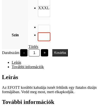
XXXL
Szín
Törlés
EFOTT
Darabszám
-
+
Kosárba
YETI
mennyiség
Leírás
További információk
Leírás
Az EFOTT korábbi kabalája ismét feltűnik egy fiatalos dizájn
formájában. Vedd meg most, mert elkapkodják.
További információk