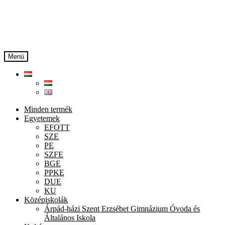
Ugrás
Kilépés
a
a
navigációhoz
tartalomba
Menü
Minden termék
Egyetemek
EFOTT
SZE
PE
SZFE
BGE
PPKE
DUE
KU
Középiskolák
Árpád-házi Szent Erzsébet Gimnázium Óvoda és
Általános Iskola