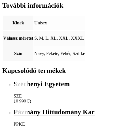
További információk
Kinek
Unisex
Válassz méretet
S, M, L, XL, XXL, XXXL
Szín
Navy, Fekete, Fehér, Szürke
Kapcsolódó termékek
Széchenyi Egyetem
SZE
10 990
Ft
Pázmány Hittudomány Kar
PPKE