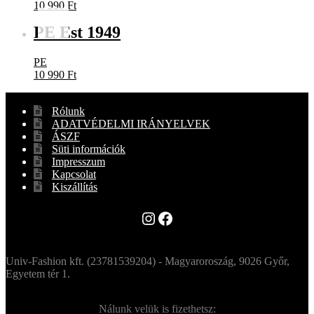
10 990
Ft
PE Est 1949
PE
10 990
Ft
Rólunk
ADATVÉDELMI IRÁNYELVEK
ÁSZF
Süti információk
Impresszum
Kapcsolat
Kiszállítás
Instagram
Facebook
Univ-Fashion kft. (23781539204) - Magyaroroszág, 9026 Győr,
Egyetem tér 1.
Nálunk velük is fizethetsz: