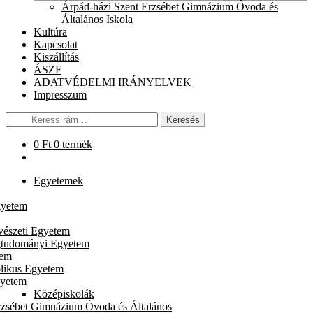
chil
Árpád-házi Szent Erzsébet Gimnázium Óvoda és
men
Általános Iskola
Kultúra
Kapcsolat
Kiszállítás
ÁSZF
ADATVÉDELMI IRÁNYELVEK
Impresszum
Keresés
Keresés
a
következőre:
0
Ft
0 termék
Egyetemek
gyetem
vészeti Egyetem
gtudományi Egyetem
tem
likus Egyetem
gyetem
Középiskolák
rzsébet Gimnázium Óvoda és Általános