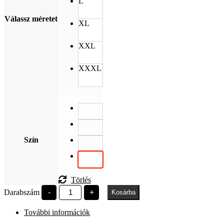
L
Válassz méretet
XL
XXL
XXXL
Szín
Törlés
Pázmány
Darabszám
-
+
Kosárba
ITK
mennyiség
További információk