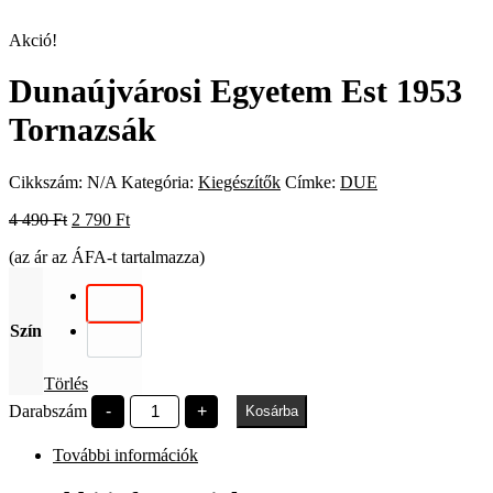
Akció!
Dunaújvárosi Egyetem Est 1953
Tornazsák
Cikkszám:
N/A
Kategória:
Kiegészítők
Címke:
DUE
Original
Current
4 490
Ft
2 790
Ft
price
price
(az ár az ÁFA-t tartalmazza)
was:
is:
4
2
490 Ft.
790 Ft.
Szín
Törlés
Dunaújvárosi
Darabszám
-
+
Kosárba
Egyetem
Est
További információk
1953
Tornazsák
mennyiség