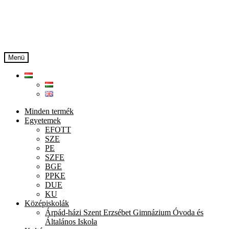
Ugrás
Kilépés
a
a
navigációhoz
tartalomba
Menü
Minden termék
Egyetemek
EFOTT
SZE
PE
SZFE
BGE
PPKE
DUE
KU
Középiskolák
Árpád-házi Szent Erzsébet Gimnázium Óvoda és
Általános Iskola