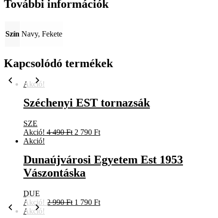
További információk
Szín
Navy, Fekete
Kapcsolódó termékek
Akció!
Széchenyi EST tornazsák
SZE
Original
Current
Akció!
4 490
Ft
2 790
Ft
price
price
Akció!
was:
is:
Dunaújvárosi Egyetem Est 1953
4
2
490 Ft.
790 Ft.
Vászontáska
DUE
Original
Current
Akció!
2 990
Ft
1 790
Ft
price
price
Akció!