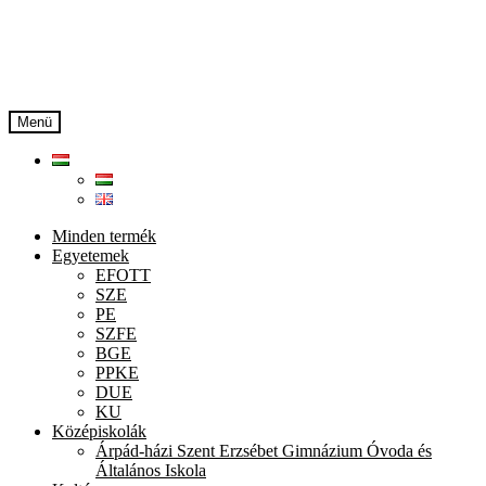
Ugrás
Kilépés
a
a
navigációhoz
tartalomba
Menü
Minden termék
Egyetemek
EFOTT
SZE
PE
SZFE
BGE
PPKE
DUE
KU
Középiskolák
Árpád-házi Szent Erzsébet Gimnázium Óvoda és
Általános Iskola