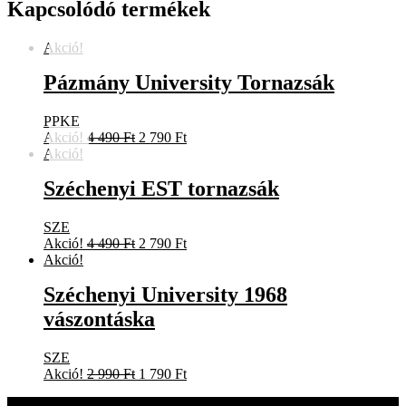
Kapcsolódó termékek
Akció!
Pázmány University Tornazsák
PPKE
Original
Current
Akció!
4 490
Ft
2 790
Ft
price
price
Akció!
was:
is:
Széchenyi EST tornazsák
4
2
490 Ft.
790 Ft.
SZE
Original
Current
Akció!
4 490
Ft
2 790
Ft
price
price
Akció!
was:
is:
Széchenyi University 1968
4
2
490 Ft.
790 Ft.
vászontáska
SZE
Original
Current
Akció!
2 990
Ft
1 790
Ft
price
price
was:
is: