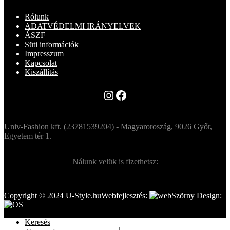
2
1
Rólunk
990 Ft.
790 Ft.
ADATVÉDELMI IRÁNYELVEK
ÁSZF
Süti információk
Impresszum
Kapcsolat
Kiszállítás
Instagram
Facebook
Univ-Fashion kft. (23781539204) - Magyaroroszág, 9026 Győr,
Egyetem tér 1.
Nálunk velük is fizethetsz:
Copyright © 2024 U-Style.hu
Webfejlesztés:
Design:
Keresés