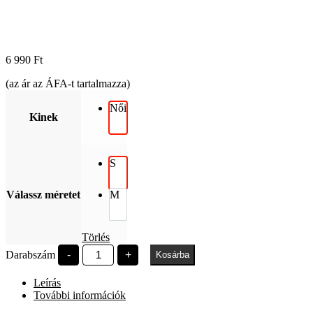
6 990
Ft
(az ár az ÁFA-t tartalmazza)
Női
Kinek
S
Válassz méretet
M
Törlés
Széchenyi
Darabszám
-
+
Kosárba
Egyetem
Pattern
Leírás
crop
top
További információk
mennyiség