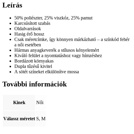
Leírás
50% poliészter, 25% viszkóz, 25% pamut
Karcsúsított szabás
Oldalvarrások
Hasig érő hossz
Csak méretcímke, így könnyen márkázható – a színkód fehér
a női esetében
Hármas anyagkeverék a stílusos kényelemért
Kiváló felület a nyomtatáshoz vagy hímzéshez
Bordázott környakas
Dupla tűzésű kivitel
A sötét színeket elkülönítve mossa
További információk
Kinek
Női
Válassz méretet
S, M