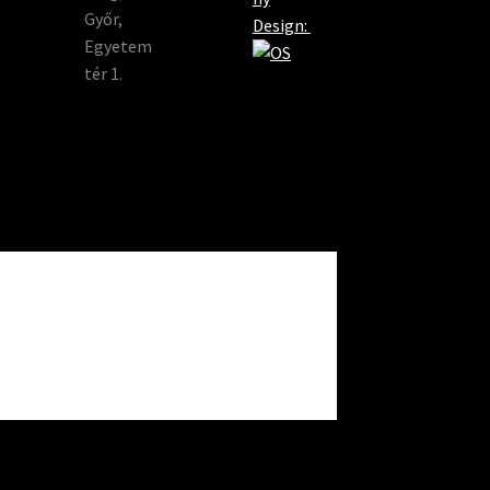
Győr,
Design:
Egyetem
tér 1.