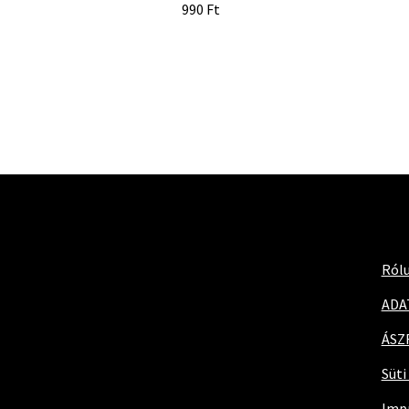
5 990
Ft
Ról
ADA
ÁSZ
Süti
Imp