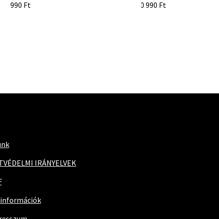
8 990
Ft
10 990
Ft
unk
TVÉDELMI IRÁNYELVEK
F
 információk
resszum