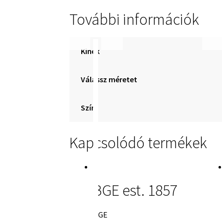
További információk
Kinek
Válassz méretet
Szín
Kapcsolódó termékek
BGE est. 1857
BGE