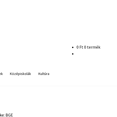
0
Ft
0 termék
ek
Középiskolák
Kultúra
ke:
BGE