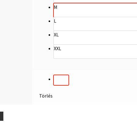
M
L
XL
XXL
Törlés