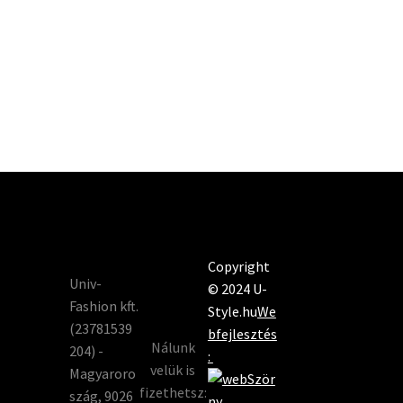
Copyright
Univ-
© 2024 U-
Fashion kft.
Style.hu
We
(23781539
bfejlesztés
Nálunk
204) -
:
velük is
Magyaroro
fizethetsz:
szág, 9026