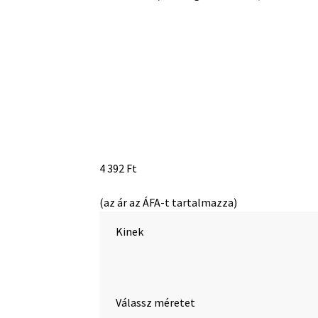
4 392
Ft
(az ár az ÁFA-t tartalmazza)
Kinek
Válassz méretet