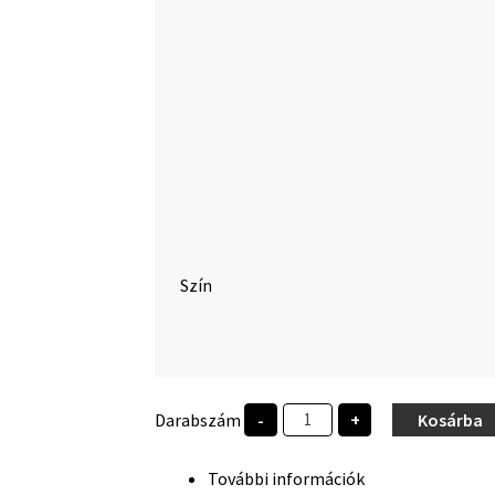
Szín
BGE
Darabszám
-
+
Kosárba
1857
mennyiség
További információk