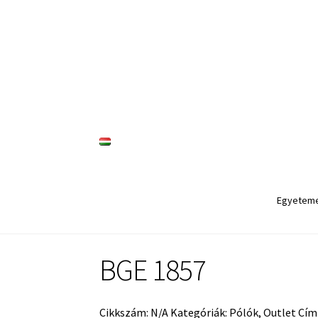
Ugrás
Kilépés
a
a
navigációhoz
tartalomba
Egyetem
BGE 1857
Cikkszám:
N/A
Kategóriák:
Pólók
,
Outlet
Cím