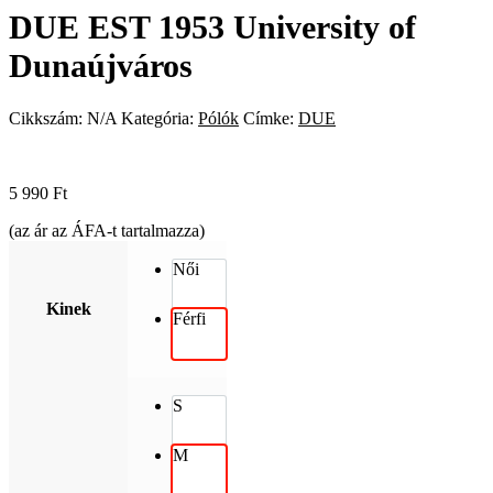
DUE EST 1953 University of
Dunaújváros
Cikkszám:
N/A
Kategória:
Pólók
Címke:
DUE
5 990
Ft
(az ár az ÁFA-t tartalmazza)
Női
Kinek
Férfi
S
M