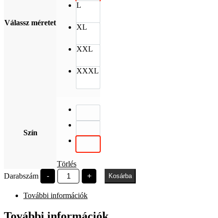
L
Válassz méretet
XL
XXL
XXXL
Szín
Törlés
DUE
Darabszám
-
+
Kosárba
EST
1953
További információk
University
of
Dunaújváros
További információk