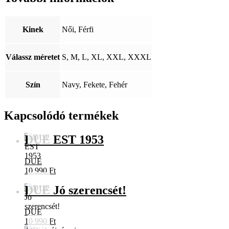
mennyiség
Kinek
Női, Férfi
Válassz méretet
S, M, L, XL, XXL, XXXL
Szín
Navy, Fekete, Fehér
Kapcsolódó termékek
DUE EST 1953
DUE
10 990
Ft
DUE Jó szerencsét!
DUE
10 990
Ft