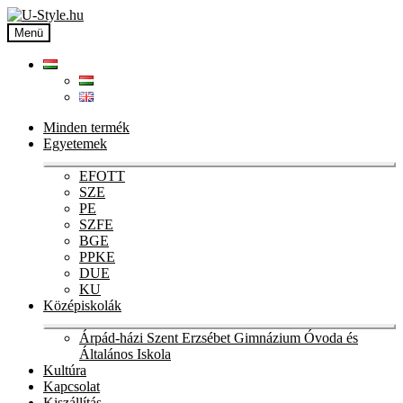
Ugrás
Kilépés
a
a
Menü
navigációhoz
tartalomba
Minden termék
Egyetemek
Ex
EFOTT
chi
SZE
me
PE
SZFE
BGE
PPKE
DUE
KU
Középiskolák
Ex
Árpád-házi Szent Erzsébet Gimnázium Óvoda és
chi
Általános Iskola
me
Kultúra
Kapcsolat
Kiszállítás