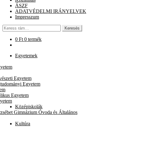
ÁSZF
ADATVÉDELMI IRÁNYELVEK
Impresszum
Keresés
Keresés
a
következőre:
0
Ft
0 termék
Egyetemek
gyetem
vészeti Egyetem
gtudományi Egyetem
tem
likus Egyetem
gyetem
Középiskolák
rzsébet Gimnázium Óvoda és Általános
Kultúra