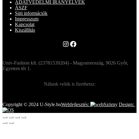
ADATVÉDELMI IRÁNYELVEK
ÁSZF
Süti információk
Impresszum
Kapcsolat
Kiszállítás
Instagram
Facebook
Univ-Fashion kft. (23781539204) - Magyaroroszág, 9026 Győr,
Egyetem tér 1.
Nálunk velük is fizethetsz:
Copyright © 2024 U-Style.hu
Webfejlesztés:
Design: