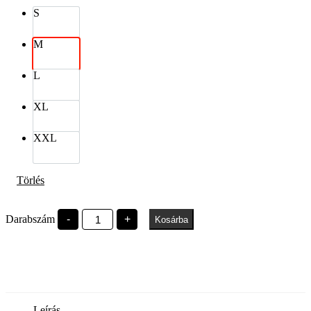
S
M
L
XL
XXL
Törlés
EFOTT
Darabszám
-
+
Kosárba
graffiti50
oversized
póló
fehér
mennyiség
Leírás