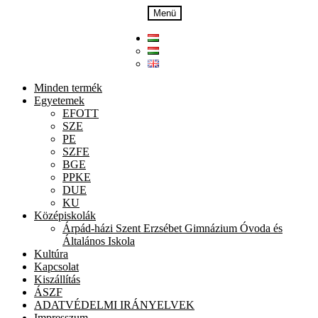
Ugrás
Kilépés
Menü
a
a
navigációhoz
tartalomba
Minden termék
Egyetemek
EFOTT
SZE
PE
SZFE
BGE
PPKE
DUE
KU
Középiskolák
Árpád-házi Szent Erzsébet Gimnázium Óvoda és
Általános Iskola
Kultúra
Kapcsolat
Kiszállítás
ÁSZF
ADATVÉDELMI IRÁNYELVEK
Impresszum