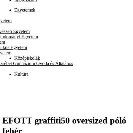
Egyetemek
gyetem
vészeti Egyetem
gtudományi Egyetem
tem
likus Egyetem
gyetem
Középiskolák
rzsébet Gimnázium Óvoda és Általános
Kultúra
EFOTT graffiti50 oversized póló
fehér