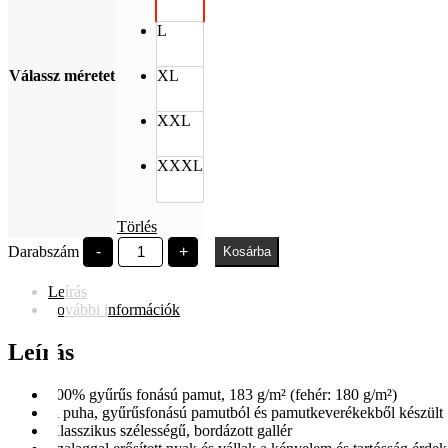
L
Válassz méretet
XL
XXL
XXXL
Törlés
EFOTT
Darabszám
-
+
Kosárba
history50
fehér
Leírás
mennyiség
További információk
Leírás
100% gyűrűs fonású pamut, 183 g/m² (fehér: 180 g/m²)
A puha, gyűrűsfonású pamutból és pamutkeverékekből készült S
Klasszikus szélességű, bordázott gallér