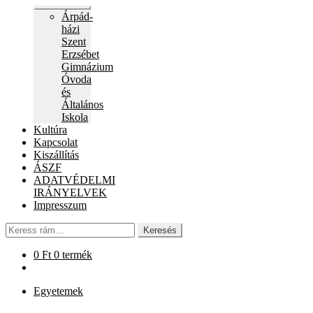
Expand
Árpád-
child
házi
menu
Szent
Erzsébet
Gimnázium
Óvoda
és
Általános
Iskola
Kultúra
Kapcsolat
Kiszállítás
ÁSZF
ADATVÉDELMI
IRÁNYELVEK
Impresszum
Keresés
Keresés
a
következőre:
0
Ft
0 termék
Egyetemek