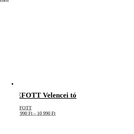
kében
EFOTT Velencei tó
EFOTT
Ártartomány:
9 990
Ft
–
10 990
Ft
9
990 Ft
-