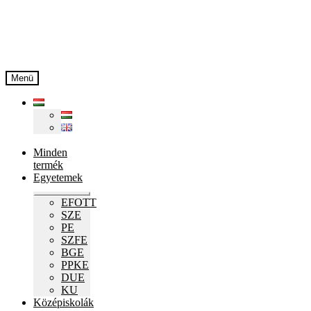
Ugrás
Kilépés
a
a
navigációhoz
tartalomba
Menü
Minden
termék
Egyetemek
Expand
EFOTT
child
SZE
menu
PE
SZFE
BGE
PPKE
DUE
KU
Középiskolák