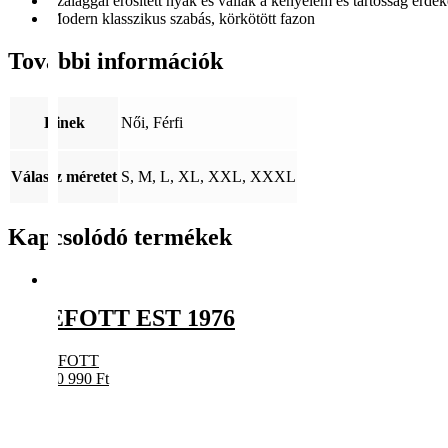
Szalaggal erősített nyak és vállak a kényelem és tartósság érde
Modern klasszikus szabás, körkötött fazon
További információk
Kinek
Női, Férfi
Válassz méretet
S, M, L, XL, XXL, XXXL
Kapcsolódó termékek
EFOTT EST 1976
EFOTT
10 990
Ft