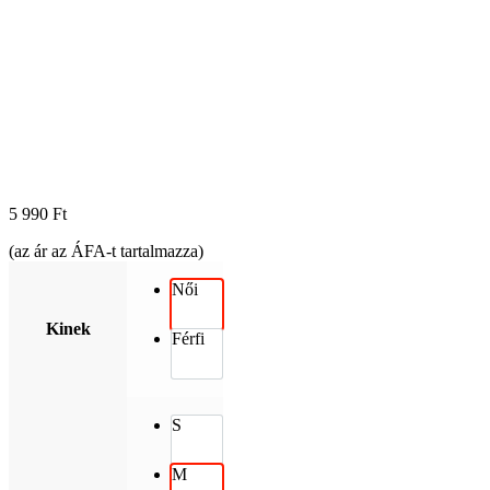
5 990
Ft
(az ár az ÁFA-t tartalmazza)
Női
Kinek
Férfi
S
M