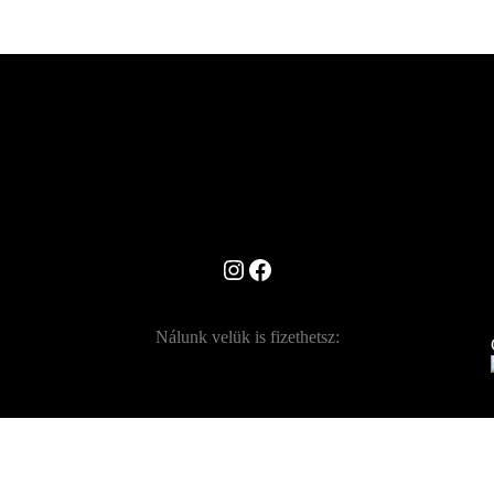
10
990 Ft
Instagram
Facebook
Nálunk velük is fizethetsz: