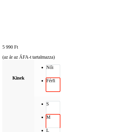
5 990
Ft
(az ár az ÁFA-t tartalmazza)
Női
Kinek
Férfi
S
M
L