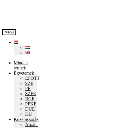
Ugrás
Kilépés
a
a
navigációhoz
tartalomba
Menü
Minden
termék
Egyetemek
EFOTT
SZE
PE
SZFE
BGE
PPKE
DUE
KU
Középiskolák
Árpád-