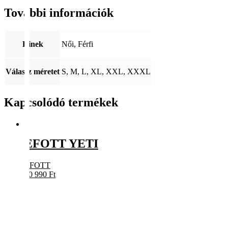
További információk
Kinek
Női, Férfi
Válassz méretet
S, M, L, XL, XXL, XXXL
Kapcsolódó termékek
EFOTT YETI
EFOTT
10 990
Ft