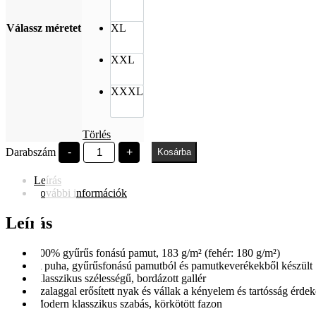
Válassz méretet
XL
XXL
XXXL
Törlés
EFOTT
Darabszám
-
+
Kosárba
holoyeti
fehér
Leírás
mennyiség
További információk
Leírás
100% gyűrűs fonású pamut, 183 g/m² (fehér: 180 g/m²)
A puha, gyűrűsfonású pamutból és pamutkeverékekből készült S
Klasszikus szélességű, bordázott gallér
Szalaggal erősített nyak és vállak a kényelem és tartósság érde
Modern klasszikus szabás, körkötött fazon