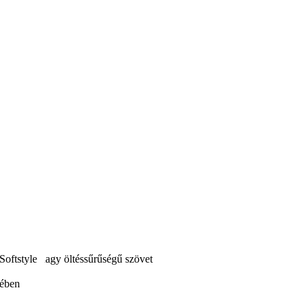
oftstyle nagy öltéssűrűségű szövet
kében