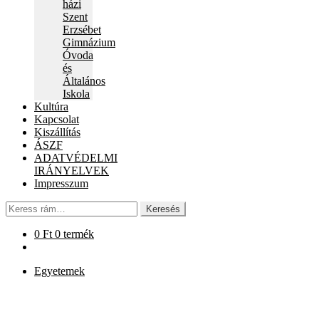
házi
Szent
Erzsébet
Gimnázium
Óvoda
és
Általános
Iskola
Kultúra
Kapcsolat
Kiszállítás
ÁSZF
ADATVÉDELMI
IRÁNYELVEK
Impresszum
Keresés
Keresés
a
következőre:
0
Ft
0 termék
Egyetemek