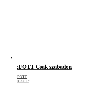
EFOTT Csak szabadon
EFOTT
10 990
Ft