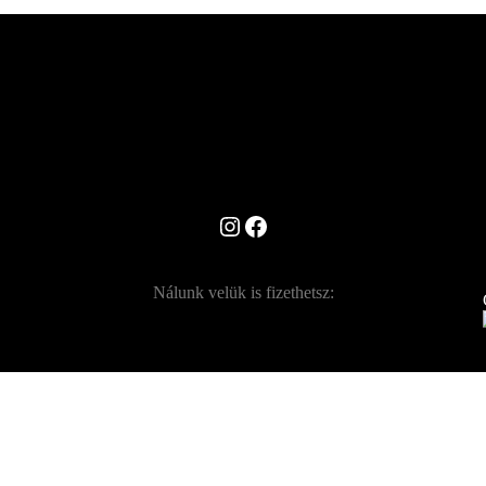
Instagram
Facebook
Nálunk velük is fizethetsz: