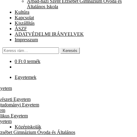
Árpád-házi Szent Erzsébet Gimnázium Óvoda és
chi
Általános Iskola
me
Kultúra
Kapcsolat
Kiszállítás
ÁSZF
ADATVÉDELMI IRÁNYELVEK
Impresszum
Keresés
Keresés
a
következőre:
0
Ft
0 termék
Egyetemek
gyetem
vészeti Egyetem
gtudományi Egyetem
tem
likus Egyetem
gyetem
Középiskolák
rzsébet Gimnázium Óvoda és Általános