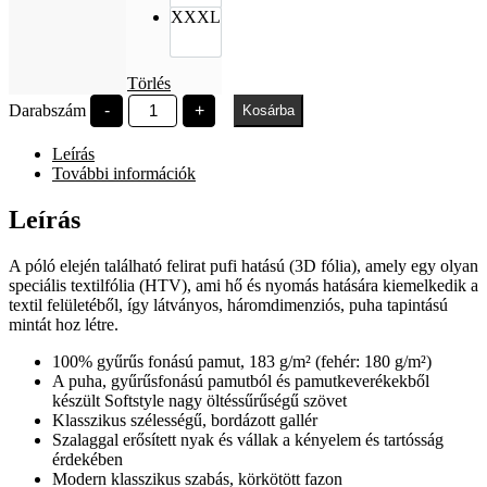
XXXL
Törlés
EFOTT
Darabszám
-
+
Kosárba
újság
pufi
Leírás
felirat
fekete
További információk
mennyiség
Leírás
A póló elején található felirat pufi hatású (3D fólia), amely egy olyan
speciális textilfólia (HTV), ami hő és nyomás hatására kiemelkedik a
textil felületéből, így látványos, háromdimenziós, puha tapintású
mintát hoz létre.
100% gyűrűs fonású pamut, 183 g/m² (fehér: 180 g/m²)
A puha, gyűrűsfonású pamutból és pamutkeverékekből
készült Softstyle nagy öltéssűrűségű szövet
Klasszikus szélességű, bordázott gallér
Szalaggal erősített nyak és vállak a kényelem és tartósság
érdekében
Modern klasszikus szabás, körkötött fazon