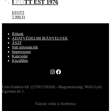
EFOTT EST 1976
EFOTT
5 990
Ft
Rólunk
ADATVÉDELMI IRÁNYELVEK
ÁSZF
Süti információk
Impresszum
Kapcsolat
Kiszállítás
Instagram
Facebook
Univ-Fashion kft. (23781539204) - Magyaroroszág, 9026 Győr,
Egyetem tér 1.
Nálunk velük is fizethetsz: