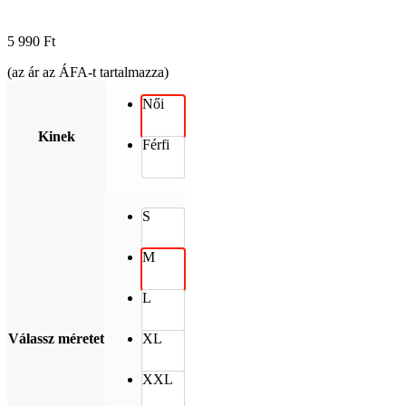
5 990
Ft
(az ár az ÁFA-t tartalmazza)
Női
Kinek
Férfi
S
M
L
Válassz méretet
XL
XXL