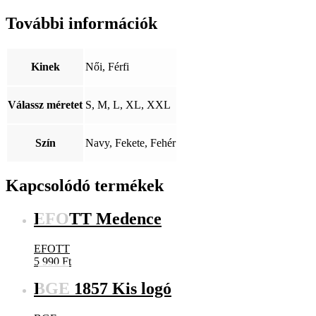
További információk
Kinek
Női, Férfi
Válassz méretet
S, M, L, XL, XXL
Szín
Navy, Fekete, Fehér
Kapcsolódó termékek
EFOTT Medence
EFOTT
5 990
Ft
BGE 1857 Kis logó