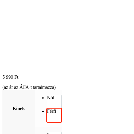
5 990
Ft
(az ár az ÁFA-t tartalmazza)
Női
Kinek
Férfi