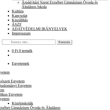
chil
Árpád-házi Szent Erzsébet Gimnázium Óvoda és
men
Általános Iskola
Kultúra
Kapcsolat
Kiszállítás
ÁSZF
ADATVÉDELMI IRÁNYELVEK
Impresszum
Keresés
Keresés
a
következőre:
0
Ft
0 termék
Egyetemek
gyetem
vészeti Egyetem
gtudományi Egyetem
tem
likus Egyetem
gyetem
Középiskolák
rzsébet Gimnázium Óvoda és Általános