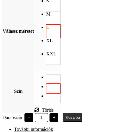
S
M
L
Válassz méretet
XL
XXL
Szín
Törlés
Pázmány
Darabszám
-
+
Kosárba
Péter
idézet
További információk
mennyiség