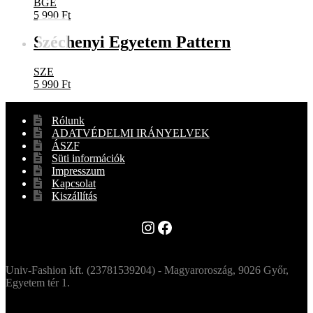
BGE
5 990
Ft
Széchenyi Egyetem Pattern
SZE
5 990
Ft
Rólunk
ADATVÉDELMI IRÁNYELVEK
ÁSZF
Süti információk
Impresszum
Kapcsolat
Kiszállítás
Instagram
Facebook
Univ-Fashion kft. (23781539204) - Magyaroroszág, 9026 Győr,
Egyetem tér 1.