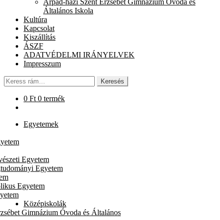
Árpád-házi Szent Erzsébet Gimnázium Óvoda és
chi
Általános Iskola
me
Kultúra
Kapcsolat
Kiszállítás
ÁSZF
ADATVÉDELMI IRÁNYELVEK
Impresszum
Keresés
Keresés
a
következőre:
0
Ft
0 termék
Egyetemek
gyetem
vészeti Egyetem
gtudományi Egyetem
tem
likus Egyetem
gyetem
Középiskolák
rzsébet Gimnázium Óvoda és Általános