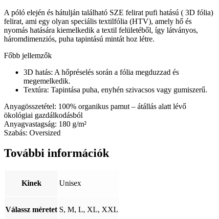
A póló elején és hátulján található SZE felirat pufi hatású ( 3D fólia)
felirat, ami egy olyan speciális textilfólia (HTV), amely hő és
nyomás hatására kiemelkedik a textil felületéből, így látványos,
háromdimenziós, puha tapintású mintát hoz létre.
Főbb jellemzők
3D hatás
: A hőpréselés során a fólia megduzzad és
megemelkedik.
Textúra
: Tapintása puha, enyhén szivacsos vagy gumiszerű.
Anyagösszetétel: 100% organikus pamut – átállás alatt lévő
ökológiai gazdálkodásból
Anyagvastagság: 180 g/m²
Szabás: Oversized
További információk
Kinek
Unisex
Válassz méretet
S, M, L, XL, XXL