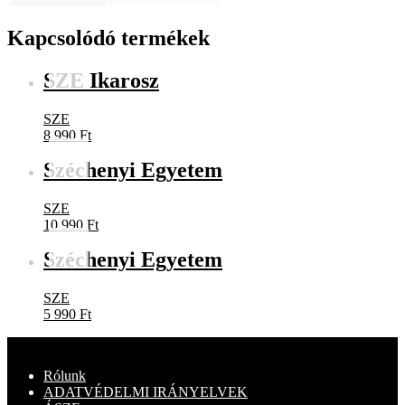
Kapcsolódó termékek
SZE Ikarosz
SZE
8 990
Ft
Széchenyi Egyetem
SZE
10 990
Ft
Széchenyi Egyetem
SZE
5 990
Ft
Rólunk
ADATVÉDELMI IRÁNYELVEK