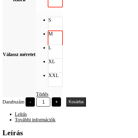
S
M
L
Válassz méretet
XL
XXL
Törlés
SZE
Darabszám
-
+
Kosárba
Polaroid
pufi
Leírás
felirat
fekete
További információk
oversized
póló
Leírás
mennyiség