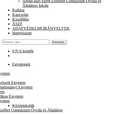
Árpád-házi Szent Erzsébet Gimnázium Óvoda és
chi
Általános Iskola
me
Kultúra
Kapcsolat
Kiszállítás
ÁSZF
ADATVÉDELMI IRÁNYELVEK
Impresszum
Keresés
Keresés
a
következőre:
0
Ft
0 termék
Egyetemek
gyetem
vészeti Egyetem
gtudományi Egyetem
tem
likus Egyetem
gyetem
Középiskolák
rzsébet Gimnázium Óvoda és Általános