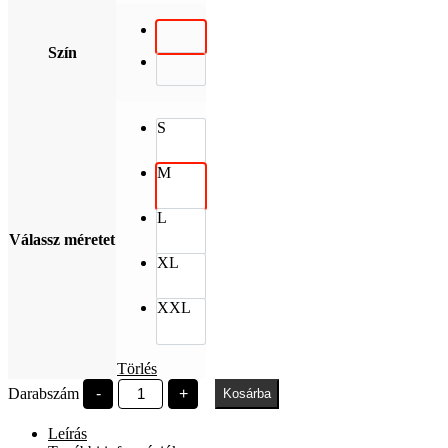
Szín
S
M
L
Válassz méretet
XL
XXL
Törlés
Széchenyi
Darabszám
-
+
Kosárba
Egyetem
oversized
Leírás
mennyiség