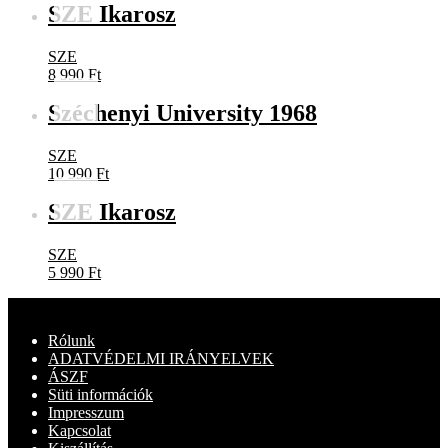
SZE Ikarosz
SZE
8 990
Ft
Széchenyi University 1968
SZE
10 990
Ft
SZE Ikarosz
SZE
5 990
Ft
Rólunk
ADATVÉDELMI IRÁNYELVEK
ÁSZF
Süti információk
Impresszum
Kapcsolat