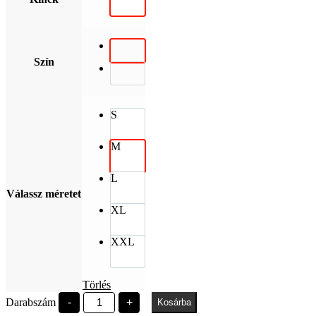
Szín
S
M
L
Válassz méretet
XL
XXL
Törlés
Széchenyi
Darabszám
-
+
Kosárba
Egyetem