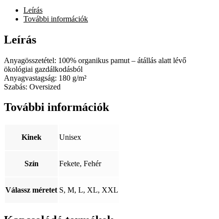
Pattern
Leírás
oversized
mennyiség
További információk
Leírás
Anyagösszetétel: 100% organikus pamut – átállás alatt lévő
ökológiai gazdálkodásból
Anyagvastagság: 180 g/m²
Szabás: Oversized
További információk
Kinek
Unisex
Szín
Fekete, Fehér
Válassz méretet
S, M, L, XL, XXL