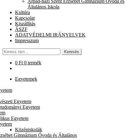
Árpád-házi Szent Erzsébet Gimnázium Óvoda és
chi
Általános Iskola
me
Kultúra
Kapcsolat
Kiszállítás
ÁSZF
ADATVÉDELMI IRÁNYELVEK
Impresszum
Keresés
Keresés
a
következőre:
0
Ft
0 termék
Egyetemek
gyetem
vészeti Egyetem
gtudományi Egyetem
tem
likus Egyetem
gyetem
Középiskolák
rzsébet Gimnázium Óvoda és Általános