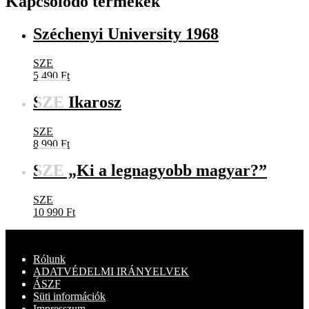
Kapcsolódó termékek
Széchenyi University 1968
SZE
5 490
Ft
SZE Ikarosz
SZE
8 990
Ft
SZE „Ki a legnagyobb magyar?”
SZE
10 990
Ft
Rólunk
ADATVÉDELMI IRÁNYELVEK
ÁSZF
Süti információk
Impresszum