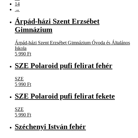
14
→
Árpád-házi Szent Erzsébet
Gimnázium
Árpád-házi Szent Erzsébet Gimnázium Óvoda és Általános
Iskola
5 990
Ft
SZE Polaroid pufi felirat fehér
SZE
5 990
Ft
SZE Polaroid pufi felirat fekete
SZE
5 990
Ft
Széchenyi István fehér