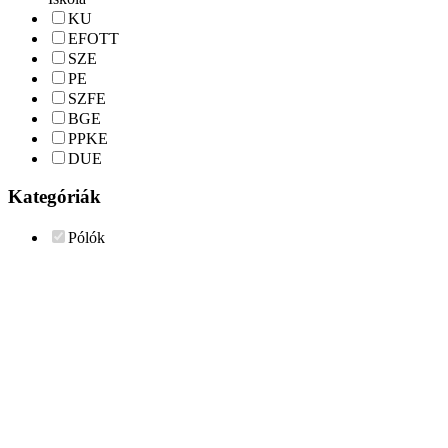
KU
EFOTT
SZE
PE
SZFE
BGE
PPKE
DUE
Kategóriák
Pólók