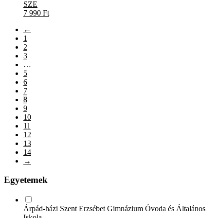
SZE
7 990
Ft
←
1
2
3
…
5
6
7
8
9
10
11
12
13
14
→
Egyetemek
Árpád-házi Szent Erzsébet Gimnázium Óvoda és Általános
Iskola