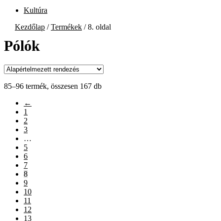
Kultúra
Kezdőlap
/
Termékek
/
8. oldal
Pólók
85–96 termék, összesen 167 db
←
1
2
3
…
5
6
7
8
9
10
11
12
13