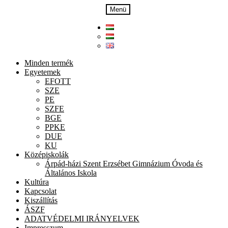
Ugrás
Kilépés
Menü
a
a
navigációhoz
tartalomba
Minden termék
Egyetemek
EFOTT
SZE
PE
SZFE
BGE
PPKE
DUE
KU
Középiskolák
Árpád-házi Szent Erzsébet Gimnázium Óvoda és
Általános Iskola
Kultúra
Kapcsolat
Kiszállítás
ÁSZF
ADATVÉDELMI IRÁNYELVEK
Impresszum