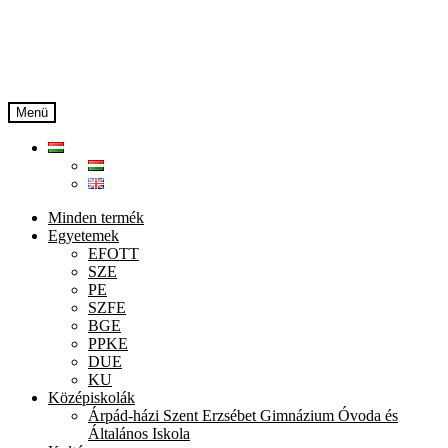
Ugrás
Kilépés
a
a
navigációhoz
tartalomba
Menü
Minden termék
Egyetemek
EFOTT
SZE
PE
SZFE
BGE
PPKE
DUE
KU
Középiskolák
Árpád-házi Szent Erzsébet Gimnázium Óvoda és
Általános Iskola