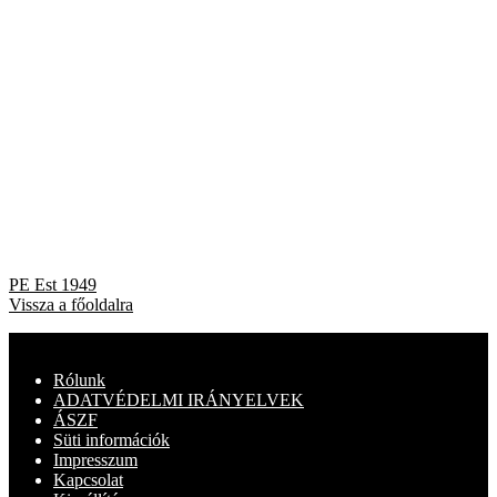
Bejegyzés
Previous
PE Est 1949
post:
Vissza a főoldalra
navigáció
Rólunk
ADATVÉDELMI IRÁNYELVEK
ÁSZF
Süti információk
Impresszum
Kapcsolat