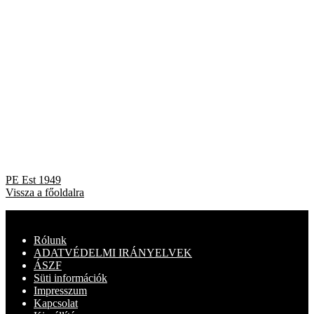
Bejegyzés
Previous
PE Est 1949
post:
Vissza a főoldalra
navigáció
Rólunk
ADATVÉDELMI IRÁNYELVEK
ÁSZF
Süti információk
Impresszum
Kapcsolat