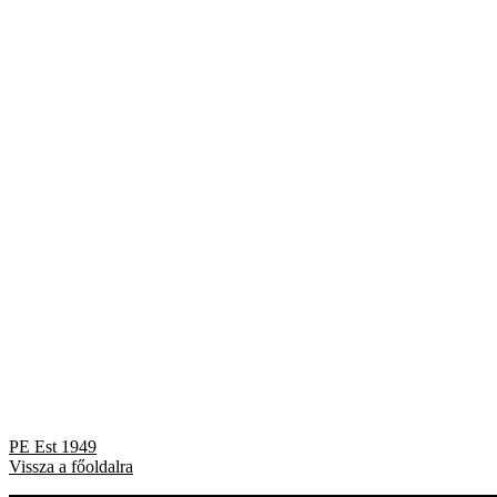
Bejegyzés
Previous
PE Est 1949
post:
Vissza a főoldalra
navigáció