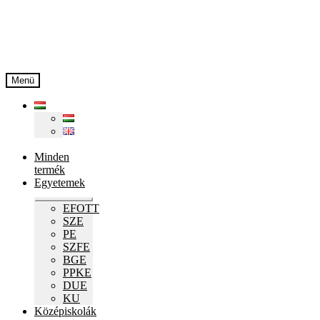
Ugrás
Kilépés
a
a
navigációhoz
tartalomba
Menü
Minden
termék
Egyetemek
Expand
EFOTT
child
SZE
menu
PE
SZFE
BGE
PPKE
DUE
KU
Középiskolák