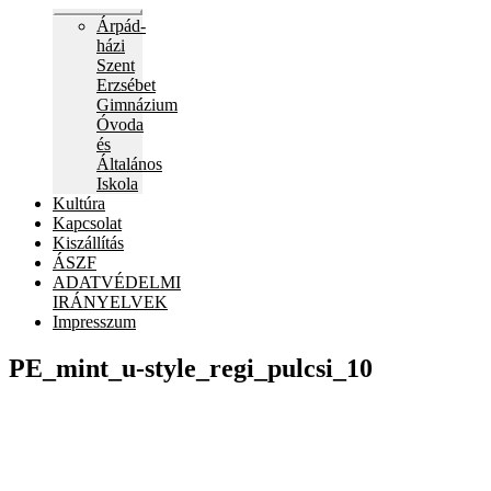
Expand
Árpád-
child
házi
menu
Szent
Erzsébet
Gimnázium
Óvoda
és
Általános
Iskola
Kultúra
Kapcsolat
Kiszállítás
ÁSZF
ADATVÉDELMI
IRÁNYELVEK
Impresszum
PE_mint_u-style_regi_pulcsi_10