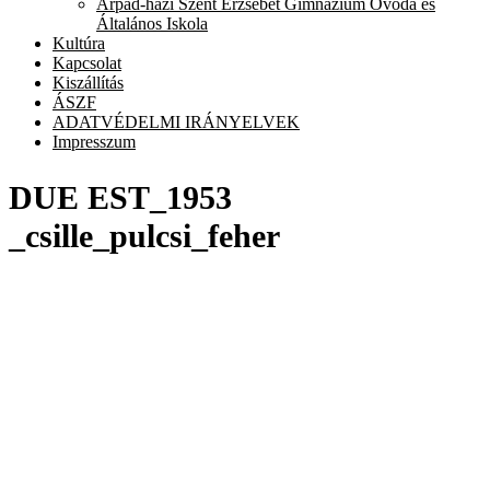
Árpád-házi Szent Erzsébet Gimnázium Óvoda és
chi
Általános Iskola
me
Kultúra
Kapcsolat
Kiszállítás
ÁSZF
ADATVÉDELMI IRÁNYELVEK
Impresszum
DUE EST_1953
_csille_pulcsi_feher