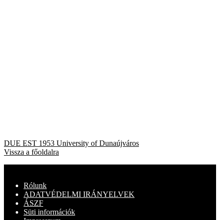
Bejegyzés
Previous
DUE EST 1953 University of Dunaújváros
post:
Vissza a főoldalra
navigáció
Rólunk
ADATVÉDELMI IRÁNYELVEK
ÁSZF
Süti információk