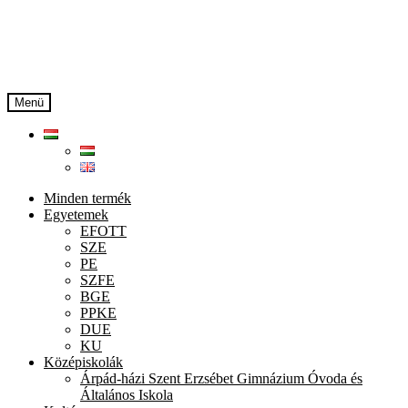
Ugrás
Kilépés
a
a
navigációhoz
tartalomba
Menü
Minden termék
Egyetemek
EFOTT
SZE
PE
SZFE
BGE
PPKE
DUE
KU
Középiskolák
Árpád-házi Szent Erzsébet Gimnázium Óvoda és
Általános Iskola