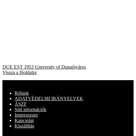
Bejegyzés
Previous
DUE EST 1953 University of Dunaújváros
post:
Vissza a főoldalra
navigáció
Rólunk
ADATVÉDELMI IRÁNYELVEK
ÁSZF
Süti információk
Impresszum
Kapcsolat
Kiszállítás