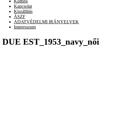
Kultúra
Kapcsolat
Kiszállítás
ÁSZF
ADATVÉDELMI IRÁNYELVEK
Impresszum
DUE EST_1953_navy_női