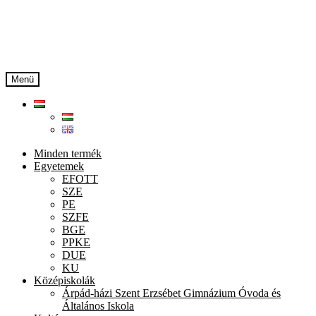
Ugrás
Kilépés
a
a
navigációhoz
tartalomba
Menü
Minden termék
Egyetemek
EFOTT
SZE
PE
SZFE
BGE
PPKE
DUE
KU
Középiskolák
Árpád-házi Szent Erzsébet Gimnázium Óvoda és
Általános Iskola