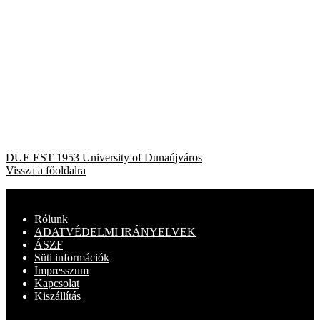
Bejegyzés
Previous
DUE EST 1953 University of Dunaújváros
post:
Vissza a főoldalra
navigáció
Rólunk
ADATVÉDELMI IRÁNYELVEK
ÁSZF
Süti információk
Impresszum
Kapcsolat
Kiszállítás