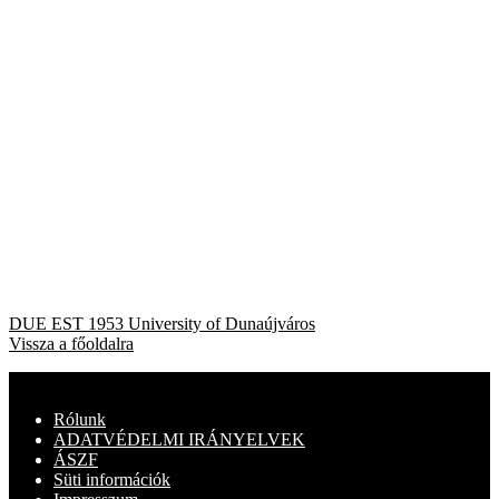
Bejegyzés
Previous
DUE EST 1953 University of Dunaújváros
post:
Vissza a főoldalra
navigáció
Rólunk
ADATVÉDELMI IRÁNYELVEK
ÁSZF
Süti információk