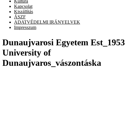
Kultúra
Kapcsolat
Kiszállítás
ÁSZF
ADATVÉDELMI IRÁNYELVEK
Impresszum
Dunaujvarosi Egyetem Est_1953
University of
Dunaujvaros_vászontáska