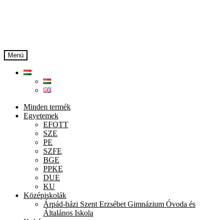
Ugrás
Kilépés
a
a
navigációhoz
tartalomba
Menü
Minden termék
Egyetemek
EFOTT
SZE
PE
SZFE
BGE
PPKE
DUE
KU
Középiskolák
Árpád-házi Szent Erzsébet Gimnázium Óvoda és
Általános Iskola