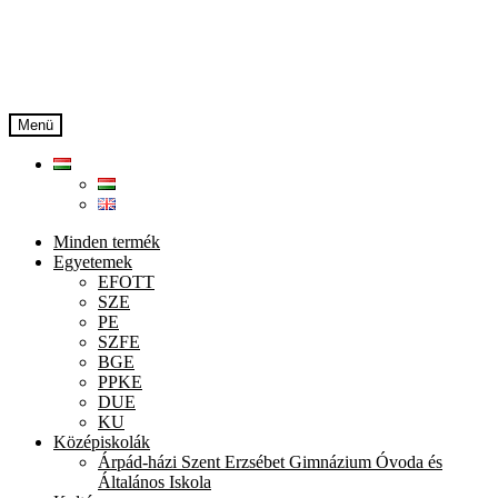
Ugrás
Kilépés
a
a
navigációhoz
tartalomba
Menü
Minden termék
Egyetemek
EFOTT
SZE
PE
SZFE
BGE
PPKE
DUE
KU
Középiskolák
Árpád-házi Szent Erzsébet Gimnázium Óvoda és
Általános Iskola