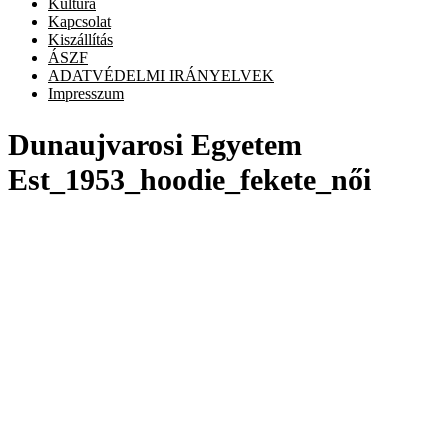
Kultúra
Kapcsolat
Kiszállítás
ÁSZF
ADATVÉDELMI IRÁNYELVEK
Impresszum
Dunaujvarosi Egyetem
Est_1953_hoodie_fekete_női