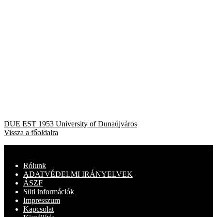
Bejegyzés
Previous
DUE EST 1953 University of Dunaújváros
post:
Vissza a főoldalra
navigáció
Rólunk
ADATVÉDELMI IRÁNYELVEK
ÁSZF
Süti információk
Impresszum
Kapcsolat