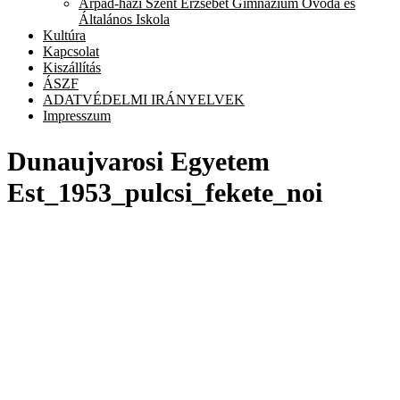
Árpád-házi Szent Erzsébet Gimnázium Óvoda és
chi
Általános Iskola
me
Kultúra
Kapcsolat
Kiszállítás
ÁSZF
ADATVÉDELMI IRÁNYELVEK
Impresszum
Dunaujvarosi Egyetem
Est_1953_pulcsi_fekete_noi