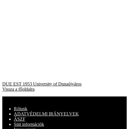
Bejegyzés
Previous
DUE EST 1953 University of Dunaújváros
post:
Vissza a főoldalra
navigáció
Rólunk
ADATVÉDELMI IRÁNYELVEK
ÁSZF
Süti információk