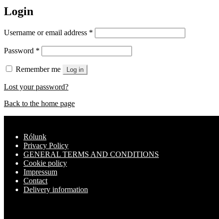
Login
Required
Username or email address
*
Required
Password
*
Remember me
Log in
Lost your password?
Back to the home page
Rólunk
Privacy Policy
GENERAL TERMS AND CONDITIONS
Cookie policy
Impressum
Contact
Delivery information