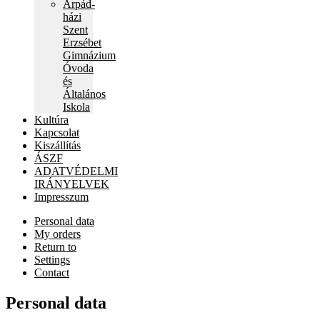
Árpád-
child
házi
menu
Szent
Erzsébet
Gimnázium
Óvoda
és
Általános
Iskola
Kultúra
Kapcsolat
Kiszállítás
ÁSZF
ADATVÉDELMI
IRÁNYELVEK
Impresszum
Personal data
My orders
Return to
Settings
Contact
Personal data