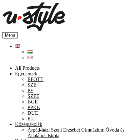
Skip
Skip
to
to
navigation
content
Menu
All Products
Egyetemek
EFOTT
SZE
PE
SZFE
BGE
PPKE
DUE
KU
Középiskolák
Árpád-házi Szent Erzsébet Gimnázium Óvoda és
Általános Iskola