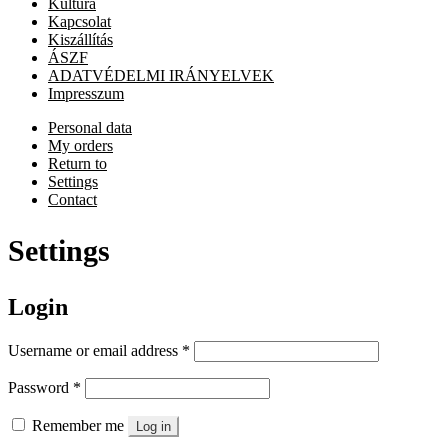
Kultúra
Kapcsolat
Kiszállítás
ÁSZF
ADATVÉDELMI IRÁNYELVEK
Impresszum
Personal data
My orders
Return to
Settings
Contact
Settings
Login
Required
Username or email address
*
Required
Password
*
Remember me
Log in