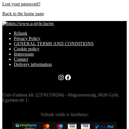
Lost your password?
Back to the home page
Rólunk
Privacy Policy
GENERAL TERMS AND CONDITIONS
Cookie policy
Impressum
Contact
Delivery information
Instagram
Facebook
Univ-Fashion kft. (23781539204) - Magyaroroszág, 9026 Győr,
Egyetem tér 1.
Nálunk velük is fizethetsz: