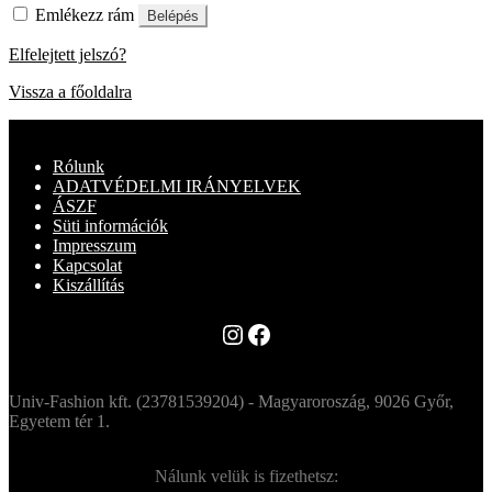
Emlékezz rám
Belépés
Elfelejtett jelszó?
Vissza a főoldalra
Rólunk
ADATVÉDELMI IRÁNYELVEK
ÁSZF
Süti információk
Impresszum
Kapcsolat
Kiszállítás
Instagram
Facebook
Univ-Fashion kft. (23781539204) - Magyaroroszág, 9026 Győr,
Egyetem tér 1.
Nálunk velük is fizethetsz: