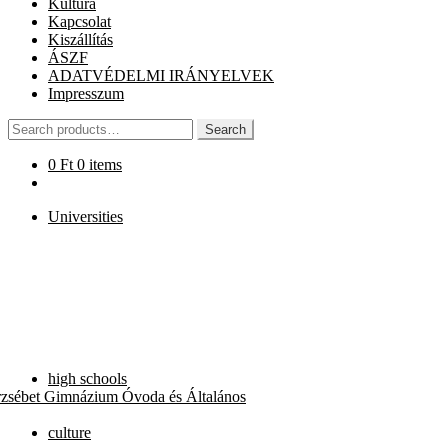
Kultúra
Kapcsolat
Kiszállítás
ÁSZF
ADATVÉDELMI IRÁNYELVEK
Impresszum
Search
Search
for:
0
Ft
0 items
Universities
high schools
rzsébet Gimnázium Óvoda és Általános
culture