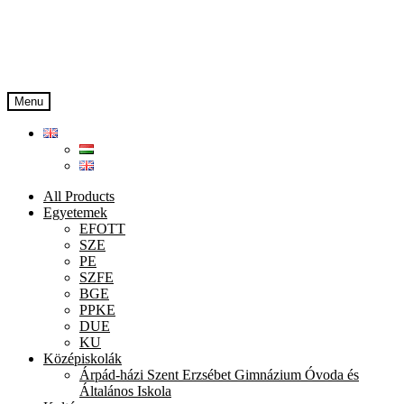
Skip
Skip
to
to
navigation
content
Menu
All Products
Egyetemek
EFOTT
SZE
PE
SZFE
BGE
PPKE
DUE
KU
Középiskolák
Árpád-házi Szent Erzsébet Gimnázium Óvoda és
Általános Iskola