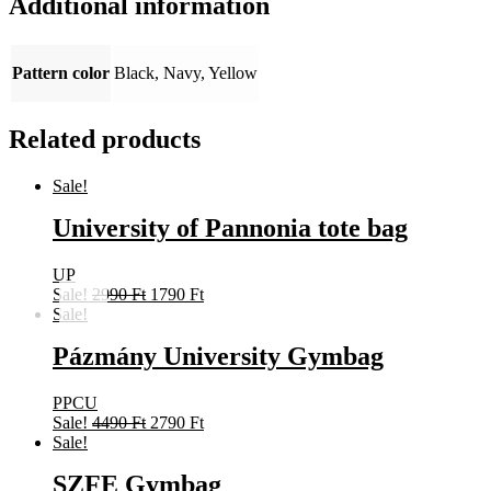
Additional information
Pattern color
Black, Navy, Yellow
Related products
Sale!
University of Pannonia tote bag
UP
Original
Current
Sale!
2990
Ft
1790
Ft
price
price
Sale!
was:
is:
Pázmány University Gymbag
2990 Ft.
1790 Ft.
PPCU
Original
Current
Sale!
4490
Ft
2790
Ft
price
price
Sale!
was:
is:
SZFE Gymbag
4490 Ft.
2790 Ft.