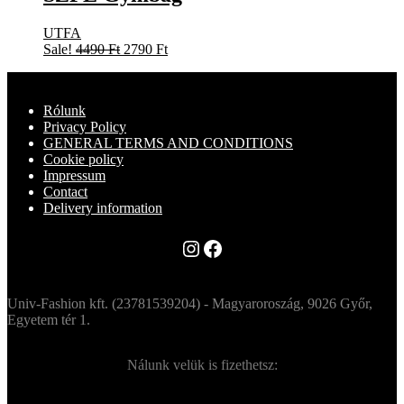
UTFA
Original
Current
Sale!
4490
Ft
2790
Ft
price
price
was:
is:
4490 Ft.
2790 Ft.
Rólunk
Privacy Policy
GENERAL TERMS AND CONDITIONS
Cookie policy
Impressum
Contact
Delivery information
Instagram
Facebook
Univ-Fashion kft. (23781539204) - Magyaroroszág, 9026 Győr,
Egyetem tér 1.
Nálunk velük is fizethetsz: