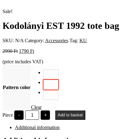
Sale!
Kodolányi EST 1992 tote bag
SKU:
N/A
Category:
Accessories
Tag:
KU
Original
Current
2990
Ft
1790
Ft
price
price
(price includes VAT)
was:
is:
2990 Ft.
1790 Ft.
Pattern color
Clear
Kodolányi
Piece
-
+
Add to basket
EST
1992
Additional information
tote
bag
quantity