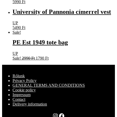
5990
Ft
University of Pannonia címerrel vest
UP
5490
Ft
Sale!
PE Est 1949 tote bag
UP
Original
Current
Sale!
2990
Ft
1790
Ft
price
price
was:
is:
2990 Ft.
1790 Ft.
Rólunk
Privacy Policy
GENERAL TERMS AND CONDITIONS
Cookie policy
Impressum
Contact
Delivery information
Instagram
Facebook