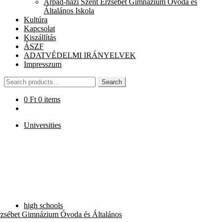
Árpád-házi Szent Erzsébet Gimnázium Óvoda és
chi
Általános Iskola
me
Kultúra
Kapcsolat
Kiszállítás
ÁSZF
ADATVÉDELMI IRÁNYELVEK
Impresszum
Search
Search
for:
0
Ft
0 items
Universities
high schools
rzsébet Gimnázium Óvoda és Általános