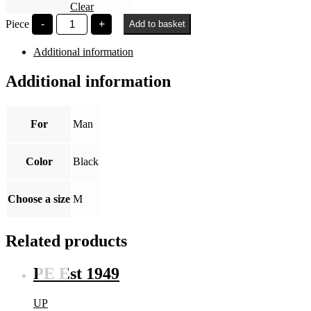
Clear
PE
Piece
-
+
Add to basket
Est
1949
Additional information
quantity
Additional information
For
Man
Color
Black
Choose a size
M
Related products
PE Est 1949
UP