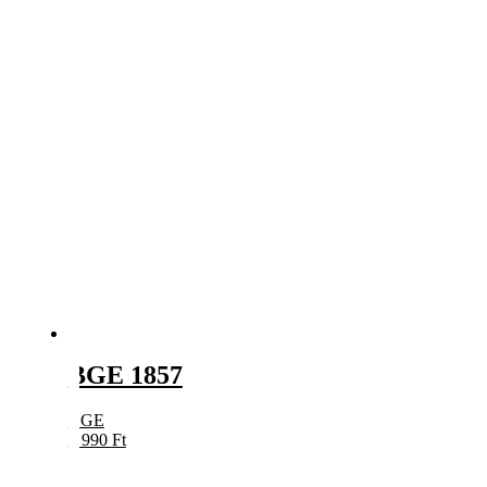
BGE 1857
BGE
5 990
Ft