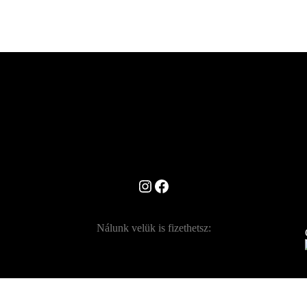
Instagram
Facebook
Nálunk velük is fizethetsz: