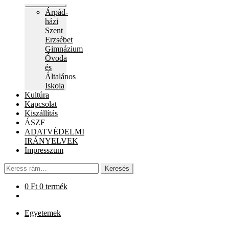
Expand
Árpád-
child
házi
menu
Szent
Erzsébet
Gimnázium
Óvoda
és
Általános
Iskola
Kultúra
Kapcsolat
Kiszállítás
ÁSZF
ADATVÉDELMI
IRÁNYELVEK
Impresszum
Keresés
Keresés
a
következőre:
0
Ft
0 termék
Egyetemek