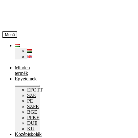
Ugrás
Kilépés
a
a
navigációhoz
tartalomba
Menü
Minden
termék
Egyetemek
Expand
EFOTT
child
SZE
menu
PE
SZFE
BGE
PPKE
DUE
KU
Középiskolák