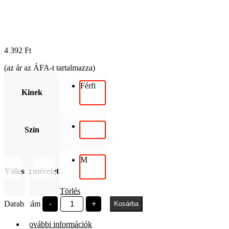
4 392
Ft
(az ár az ÁFA-t tartalmazza)
Férfi
Kinek
Szín
M
Válassz méretet
Törlés
PE
Darabszám
-
+
Kosárba
Est
1949
További információk
mennyiség