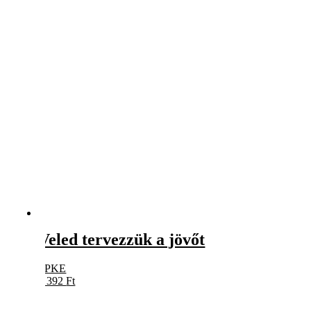
Veled tervezzük a jövőt
PPKE
4 392
Ft