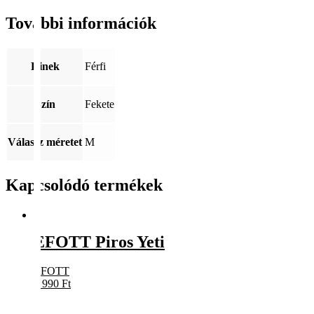
További információk
Kinek
Férfi
Szín
Fekete
Válassz méretet
M
Kapcsolódó termékek
EFOTT Piros Yeti
EFOTT
5 990
Ft