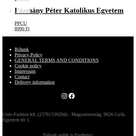
Pázmány Péter Katolikus Egyetem
PPCU
8990
Ft
Rólunk
Privacy Policy
GENERAL TERMS AND CONDITIONS
Cookie policy
Impressum
Contact
Delivery information
Instagram
Facebook
Univ-Fashion kft. (23781539204) - Magyaroroszág, 9026 Győr,
Egyetem tér 1.
Nálunk velük is fizethetsz: