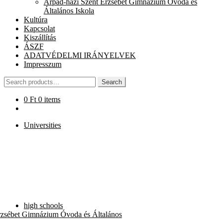
Árpád-házi Szent Erzsébet Gimnázium Óvoda és
chi
Általános Iskola
me
Kultúra
Kapcsolat
Kiszállítás
ÁSZF
ADATVÉDELMI IRÁNYELVEK
Impresszum
Search
Search
for:
0
Ft
0 items
Universities
high schools
rzsébet Gimnázium Óvoda és Általános