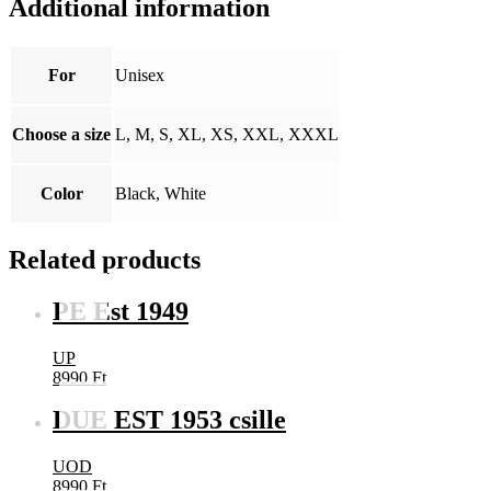
Additional information
For
Unisex
Choose a size
L, M, S, XL, XS, XXL, XXXL
Color
Black, White
Related products
PE Est 1949
UP
8990
Ft
DUE EST 1953 csille
UOD
8990
Ft