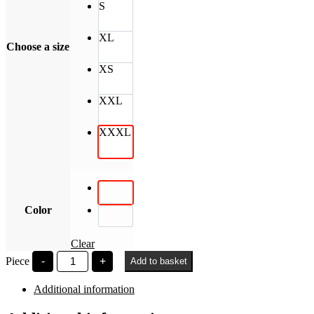
S
XL
Choose a size
XS
XXL
XXXL
Color
Clear
University
Piece
-
+
Add to basket
of
Pannonia
Additional information
címerrel
quantity