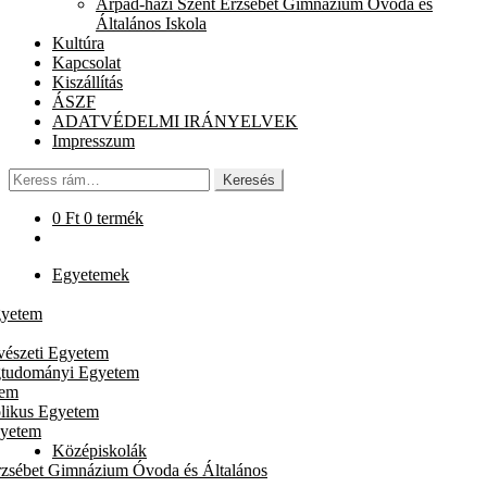
Árpád-házi Szent Erzsébet Gimnázium Óvoda és
chi
Általános Iskola
me
Kultúra
Kapcsolat
Kiszállítás
ÁSZF
ADATVÉDELMI IRÁNYELVEK
Impresszum
Keresés
Keresés
a
következőre:
0
Ft
0 termék
Egyetemek
gyetem
vészeti Egyetem
gtudományi Egyetem
tem
likus Egyetem
gyetem
Középiskolák
rzsébet Gimnázium Óvoda és Általános