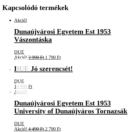
Kapcsolódó termékek
Akció!
Dunaújvárosi Egyetem Est 1953
Vászontáska
DUE
Original
Current
Akció!
2 990
Ft
1 790
Ft
price
price
DUE Jó szerencsét!
was:
is:
2
1
990 Ft.
790 Ft.
DUE
10 990
Ft
Akció!
Dunaújvárosi Egyetem Est 1953
University of Dunaújváros Tornazsák
DUE
Original
Current
Akció!
4 490
Ft
2 790
Ft