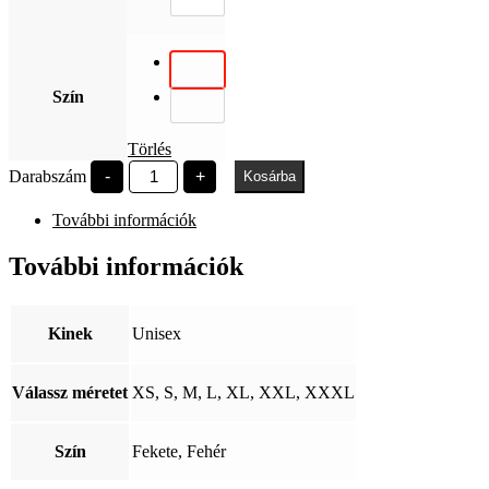
Szín
Törlés
DUE
Darabszám
-
+
Kosárba
Jó
szerencsét!
További információk
mennyiség
További információk
Kinek
Unisex
Válassz méretet
XS, S, M, L, XL, XXL, XXXL
Szín
Fekete, Fehér