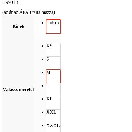
8 990
Ft
(az ár az ÁFA-t tartalmazza)
Unisex
Kinek
XS
S
M
L
Válassz méretet
XL
XXL
XXXL