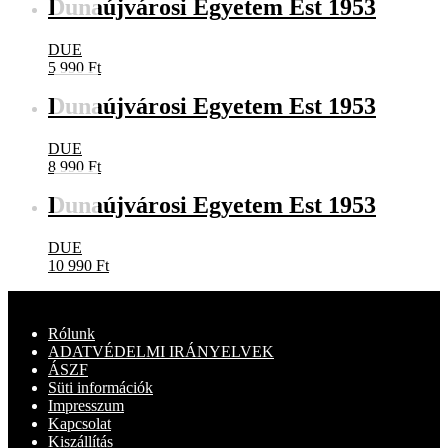
Dunaújvárosi Egyetem Est 1953
DUE
5 990
Ft
Dunaújvárosi Egyetem Est 1953
DUE
8 990
Ft
Dunaújvárosi Egyetem Est 1953
DUE
10 990
Ft
Rólunk
ADATVÉDELMI IRÁNYELVEK
ÁSZF
Süti információk
Impresszum
Kapcsolat
Kiszállítás