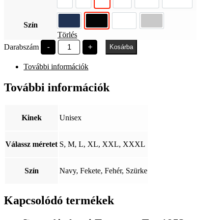
Szín
Törlés
DUE
Darabszám
-
+
Kosárba
Jó
szerencsét!
További információk
mennyiség
További információk
Kinek
Unisex
Válassz méretet
S, M, L, XL, XXL, XXXL
Szín
Navy, Fekete, Fehér, Szürke
Kapcsolódó termékek