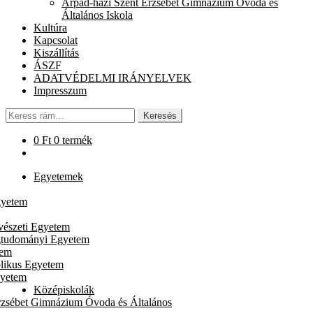
Árpád-házi Szent Erzsébet Gimnázium Óvoda és
chi
Általános Iskola
me
Kultúra
Kapcsolat
Kiszállítás
ÁSZF
ADATVÉDELMI IRÁNYELVEK
Impresszum
Keresés
Keresés
a
következőre:
0
Ft
0 termék
Egyetemek
gyetem
vészeti Egyetem
gtudományi Egyetem
tem
likus Egyetem
gyetem
Középiskolák
rzsébet Gimnázium Óvoda és Általános