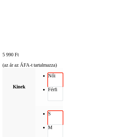
5 990
Ft
(az ár az ÁFA-t tartalmazza)
Női
Kinek
Férfi
S
M