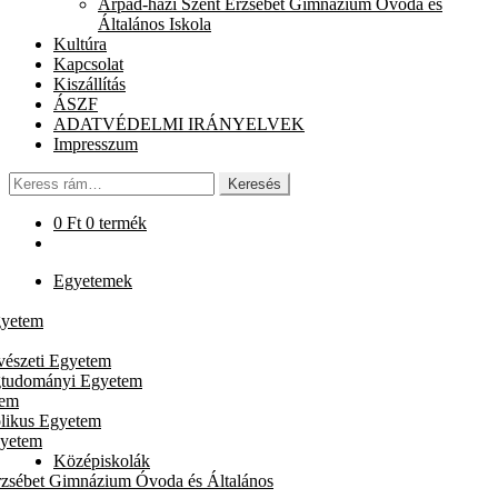
Árpád-házi Szent Erzsébet Gimnázium Óvoda és
chi
Általános Iskola
me
Kultúra
Kapcsolat
Kiszállítás
ÁSZF
ADATVÉDELMI IRÁNYELVEK
Impresszum
Keresés
Keresés
a
következőre:
0
Ft
0 termék
Egyetemek
gyetem
vészeti Egyetem
gtudományi Egyetem
tem
likus Egyetem
gyetem
Középiskolák
rzsébet Gimnázium Óvoda és Általános