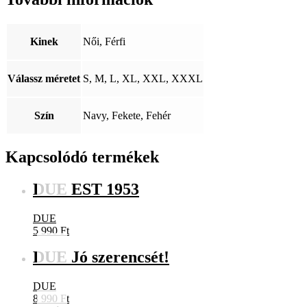
Dunaújváros
mennyiség
Kinek
Női, Férfi
Válassz méretet
S, M, L, XL, XXL, XXXL
Szín
Navy, Fekete, Fehér
Kapcsolódó termékek
DUE EST 1953
DUE
5 990
Ft
DUE Jó szerencsét!
DUE
8 990
Ft