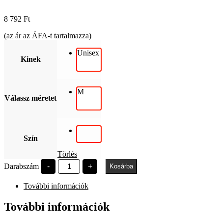
8 792
Ft
(az ár az ÁFA-t tartalmazza)
Unisex
Kinek
M
Válassz méretet
Szín
Törlés
Az
Darabszám
-
+
Kosárba
emberibb
jövőért
További információk
mennyiség
További információk