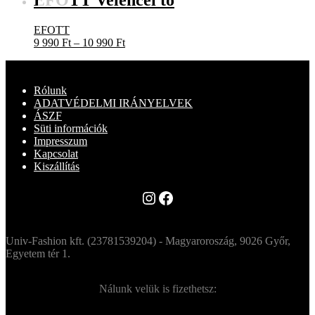
EFOTT Velencei tó
EFOTT
Ártartomány:
9 990
Ft
–
10 990
Ft
9
990 Ft
-
Rólunk
10
ADATVÉDELMI IRÁNYELVEK
990 Ft
ÁSZF
Süti információk
Impresszum
Kapcsolat
Kiszállítás
Instagram
Facebook
Univ-Fashion kft. (23781539204) - Magyaroroszág, 9026 Győr,
Egyetem tér 1.
Nálunk velük is fizethetsz: