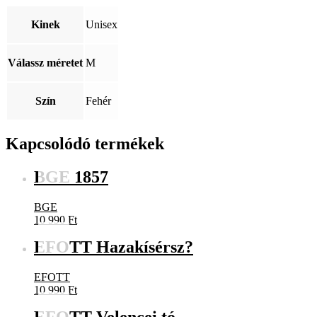
Kinek
Unisex
Válassz méretet
M
Szín
Fehér
Kapcsolódó termékek
BGE 1857
BGE
10 990
Ft
EFOTT Hazakísérsz?
EFOTT
10 990
Ft