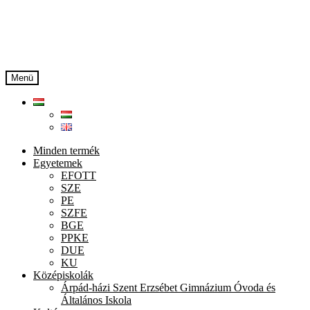
Ugrás
Kilépés
a
a
navigációhoz
tartalomba
Menü
Minden termék
Egyetemek
EFOTT
SZE
PE
SZFE
BGE
PPKE
DUE
KU
Középiskolák
Árpád-házi Szent Erzsébet Gimnázium Óvoda és
Általános Iskola