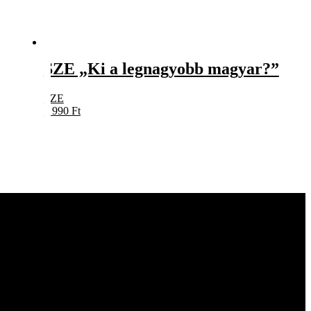
SZE „Ki a legnagyobb magyar?”
SZE
5 990
Ft