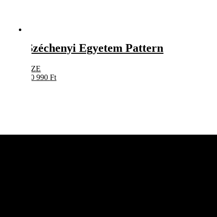
Széchenyi Egyetem Pattern
SZE
10 990
Ft