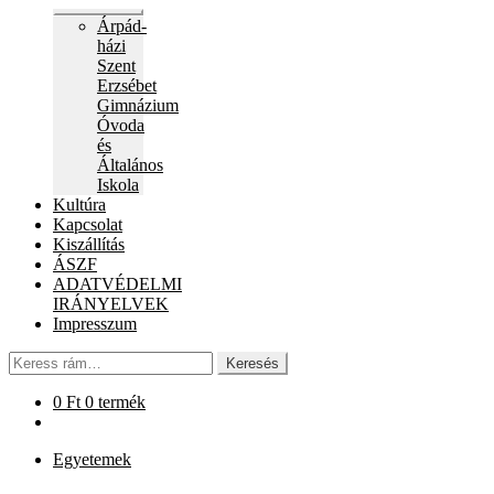
Expand
Árpád-
child
házi
menu
Szent
Erzsébet
Gimnázium
Óvoda
és
Általános
Iskola
Kultúra
Kapcsolat
Kiszállítás
ÁSZF
ADATVÉDELMI
IRÁNYELVEK
Impresszum
Keresés
Keresés
a
következőre:
0
Ft
0 termék
Egyetemek