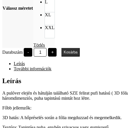
L
Válassz méretet
XL
XXL
Törlés
SZE
Darabszám
-
+
Kosárba
Polaroid
pufi
Leírás
felirat
fehér
További információk
cipzáras
mennyiség
Leírás
A pulóver elején és hátulján található SZE felirat pufi hatású ( 3D fóli
háromdimenziós, puha tapintású mintát hoz létre.
Főbb jellemzők:
3D hatás: A hőpréselés során a fólia megduzzad és megemelkedik.
Textúra: Tapintása puha, enyhén szivacsos vagy gumiszerű.