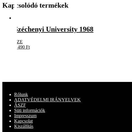
Kapcsolódó termékek
Széchenyi University 1968
SZE
5 490
Ft
Rólunk
ADATVÉDELMI IRÁNYELVEK
ÁSZF
Süti információk
Impresszum
Kapcsolat
Kiszállítás