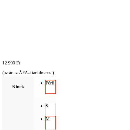
12 990
Ft
(az ár az ÁFA-t tartalmazza)
Férfi
Kinek
S
M