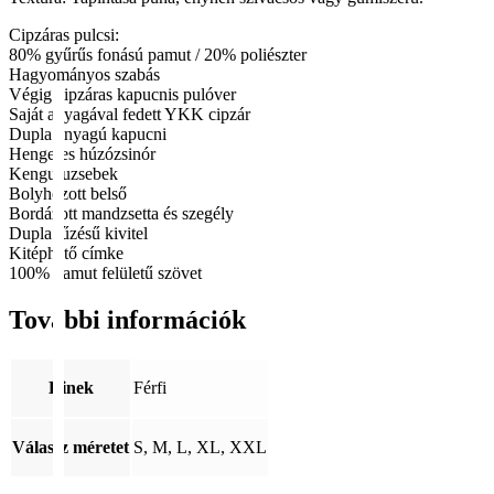
Cipzáras pulcsi:
80% gyűrűs fonású pamut / 20% poliészter
Hagyományos szabás
Végig cipzáras kapucnis pulóver
Saját anyagával fedett YKK cipzár
Dupla anyagú kapucni
Hengeres húzózsinór
Kenguruzsebek
Bolyhozott belső
Bordázott mandzsetta és szegély
Dupla tűzésű kivitel
Kitéphető címke
100% pamut felületű szövet
További információk
Kinek
Férfi
Válassz méretet
S, M, L, XL, XXL