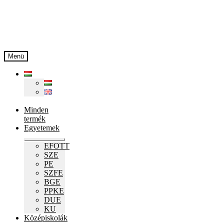
Ugrás
Kilépés
a
a
navigációhoz
tartalomba
Menü
Minden
termék
Egyetemek
Expand
EFOTT
child
SZE
menu
PE
SZFE
BGE
PPKE
DUE
KU
Középiskolák